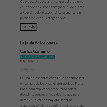
Quevedo. Un poco a la manera del problema
enunciado en el koan zen: ¿hace ruido el árbol
al caer si nadie lo escucha? La pregunta, sin
perder con ello su categoría ont...
LEER MÁS
La jaula de los onas »
Carlos Gamerro
LITERATURA ARGENTINA
Pablo Potenza
10 FEB, 2022
En una de las tantas cartas que podemos leer
en La jaula de los onas, el antropólogo Franz
Boas, para explicar el desacuerdo con su
disciplina, concluye: “es evidente que para
demoler un edificio hay que saber de
arquitectura”. Llena de referencias, alusiones,