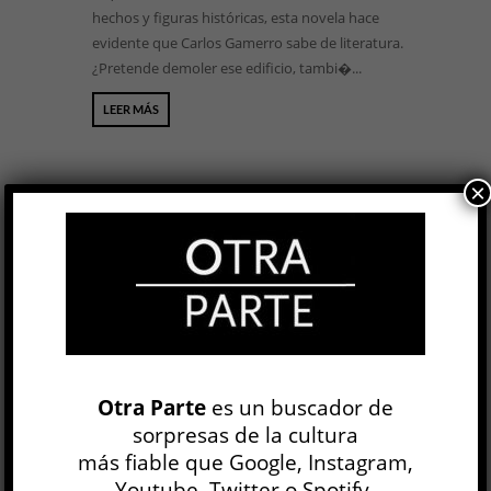
hechos y figuras históricas, esta novela hace
evidente que Carlos Gamerro sabe de literatura.
¿Pretende demoler ese edificio, tambi�...
LEER MÁS
×
BUSCAR
NEWSLETTER
Otra Parte
es un buscador de
sorpresas de la cultura
más fiable que Google, Instagram,
Youtube, Twitter o Spotify.