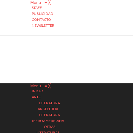
Menu
≡
╳
STAFF
PUBLICIDAD
CONTACTO
NEWSLETTER
Menu
≡
╳
INICIO
ARTE
LITERATURA
ARGENTINA
LITERATURA
IBEROAMERICANA
OTRAS
LITERATURAS