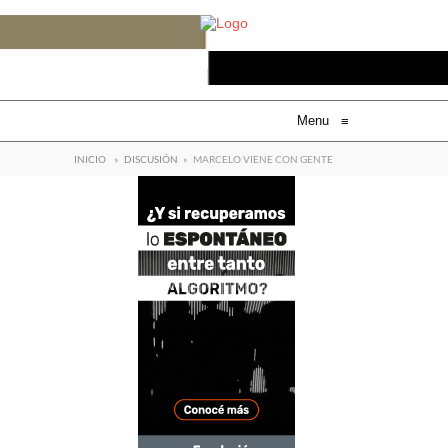
Menu
≡
INICIO
»
DISCUSIÓN
»
MARCELO VIENE CON GENTE