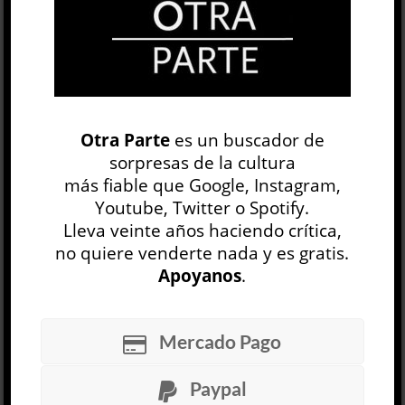
OP
EDICIÓN IMPRESA
Otra Parte
es un buscador de
sorpresas de la cultura
más fiable que Google, Instagram,
Youtube, Twitter o Spotify.
Lleva veinte años haciendo crítica,
no quiere venderte nada y es gratis.
Apoyanos
.
30 NÚMEROS
Mercado Pago
ARCHIVO
OP SEMANAL
Paypal