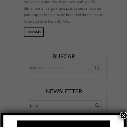
atravesado por dos preguntas: qué significa
filmar por encargo y qué planos serían ideales
para captar la esencia de la ciudad (la esencia de
la ciudad es la ficción): “Un...
LEER MÁS
BUSCAR
NEWSLETTER
×