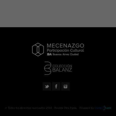
© Todos los derechos reservados 2018 -
Revista Otra Parte
. Powered by
Urano
web