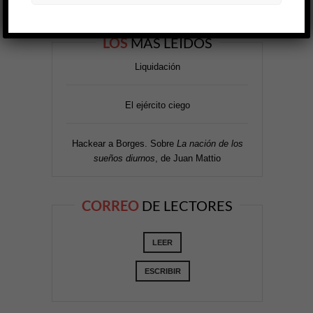
LOS
MÁS LEÍDOS
Liquidación
El ejército ciego
Hackear a Borges. Sobre
La nación de los
sueños diurnos
, de Juan Mattio
CORREO
DE LECTORES
LEER
ESCRIBIR