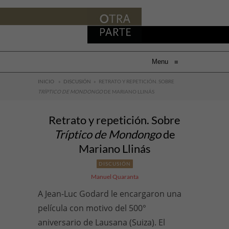
Menu
≡
INICIO
»
DISCUSIÓN
»
RETRATO Y REPETICIÓN. SOBRE
TRÍPTICO DE MONDONGO
DE MARIANO LLINÁS
Retrato y repetición. Sobre
Tríptico de Mondongo
de
Mariano Llinás
DISCUSIÓN
Manuel Quaranta
A Jean-Luc Godard le encargaron una
película con motivo del 500°
aniversario de Lausana (Suiza). El