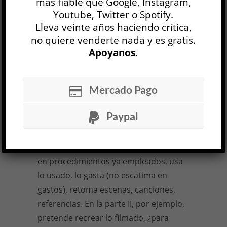
más fiable que Google, Instagram,
contar?
Youtube, Twitter o Spotify.
Lleva veinte años haciendo crítica,
Los detractores —a diestra y siniestra
no quiere venderte nada y es gratis.
— tienen razón: Llinás se repite, pero
Apoyanos
.
no desde
Clorindo Testa
, sino desde
mucho antes, quizás desde sus inicios,
Mercado Pago
cuando
soñaba con tocar los
corazones de la gente
; como si no
Paypal
conociera otra cosa que repetir y
repetirse, como si la repetición fuera su
destino. Nadie lo duda, Llinás reincide
en procedimientos ya empleados, usa
lo usado, lo gasta (no escatima en
gastos), retoma escenas, canciones,
referencias. En la parte II, por ejemplo,
pretende recrear lo filmado, ¿para