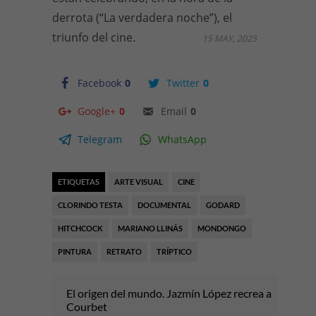
derrota (“La verdadera noche”), el
triunfo del cine.
15 MAY, 2025
Facebook
0
Twitter
0
Google+
0
Email
0
Telegram
WhatsApp
ETIQUETAS
ARTE VISUAL
CINE
CLORINDO TESTA
DOCUMENTAL
GODARD
HITCHCOCK
MARIANO LLINÁS
MONDONGO
PINTURA
RETRATO
TRÍPTICO
El origen del mundo. Jazmín López recrea a
Courbet