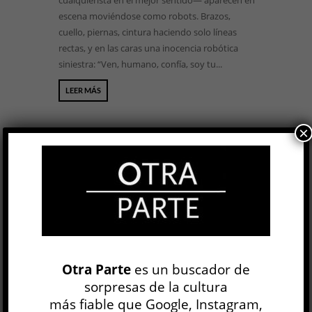
cualquierista en el mejor sentido— aparecen en
escena moviéndose como robots. Brazos,
cuello, piernas, cintura haciendo solo líneas
rectas, y en las caras una inocencia robótica
siniestra: “Ven, humano, confía, soy tu...
LEER MÁS
×
BUSCAR
NEWSLETTER
Otra Parte
es un buscador de
sorpresas de la cultura
más fiable que Google, Instagram,