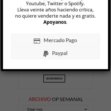
Youtube, Twitter o Spotify.
Lleva veinte años haciendo crítica,
no quiere venderte nada y es gratis.
Apoyanos
.
OP
EDICIÓN IMPRESA
Mercado Pago
Paypal
30 NÚMEROS
ARCHIVO
OP SEMANAL