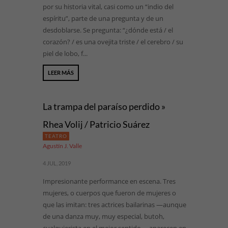
por su historia vital, casi como un “indio del
espíritu”, parte de una pregunta y de un
desdoblarse. Se pregunta: “¿dónde está / el
corazón? / es una ovejita triste / el cerebro / su
piel de lobo, f...
LEER MÁS
La trampa del paraíso perdido »
Rhea Volij / Patricio Suárez
TEATRO
Agustín J. Valle
4 JUL, 2019
Impresionante performance en escena. Tres
mujeres, o cuerpos que fueron de mujeres o
que las imitan: tres actrices bailarinas —aunque
de una danza muy, muy especial, butoh,