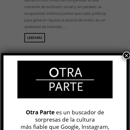
llamarlo crisis, modo de compendiar la tasa
creciente de exclusión social y, en paralelo, la
incapacidad sistémica (antes que nada: política)
para generar riqueza al alcance de todos, en un
ambiente de hirientes ...
LEER MÁS
×
BUSCAR
NEWSLETTER
Otra Parte
es un buscador de
sorpresas de la cultura
más fiable que Google, Instagram,