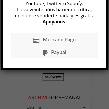
Youtube, Twitter o Spotify.
Lleva veinte años haciendo crítica,
no quiere venderte nada y es gratis.
Apoyanos
.
OP
EDICIÓN IMPRESA
Mercado Pago
Paypal
30 NÚMEROS
ARCHIVO
OP SEMANAL