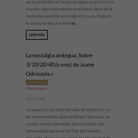
ser la condición en la que el sujeto se enfrenta al
mundo. Algo equivalente podríamos decir de la
memoria (recordar es imaginar), y a su manera
lo dice (y lo ejecuta) Andr�...
LEER MÁS
La nostalgia ambigua. Sobre
5/10/20/40 (y uno)
, de Juane
Odriozola »
DISCUSIÓN
Martín Legón
28 OCT, 2021
La ausencia casi total de salas de exhibición en
las universidades, sean públicas o privadas, es
cuanto menos llamativa. Descontando a la
Universidad Nacional de Tres de Febrero,