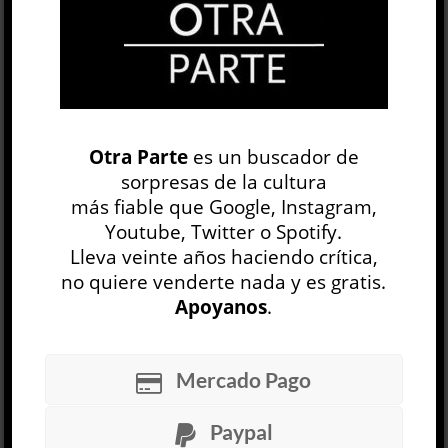
Torcuato Di Tella le regalara un auto deportivo
que chocó a la vuelta de la esquina. Estas
anécdotas, rumores que se suponen
intrascendentes, en el caso del polifacétic...
LEER MÁS
Otra Parte
es un buscador de
sorpresas de la cultura
BUSCAR
más fiable que Google, Instagram,
Youtube, Twitter o Spotify.
Lleva veinte años haciendo crítica,
no quiere venderte nada y es gratis.
Apoyanos
.
NEWSLETTER
Mercado Pago
Paypal