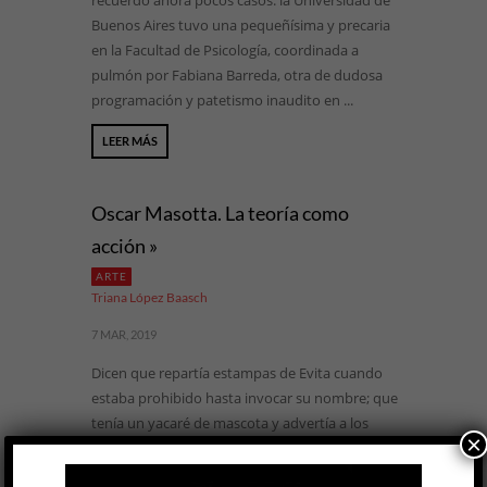
recuerdo ahora pocos casos: la Universidad de
Buenos Aires tuvo una pequeñísima y precaria
en la Facultad de Psicología, coordinada a
pulmón por Fabiana Barreda, otra de dudosa
programación y patetismo inaudito en ...
LEER MÁS
Oscar Masotta. La teoría como
acción »
ARTE
Triana López Baasch
7 MAR, 2019
Dicen que repartía estampas de Evita cuando
estaba prohibido hasta invocar su nombre; que
tenía un yacaré de mascota y advertía a los
×
invitados de posibles ataques a sus tobillos;
que, ante tanta obstinación, consiguió que