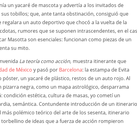
ía un yacaré de mascota y advertía a los invitados de
 sus tobillos; que, ante tanta obstinación, consiguió que
e regalara un auto deportivo que chocó a la vuelta de la
écdotas, rumores que se suponen intrascendentes, en el ca
scar Masotta son esenciales: funcionan como piezas de un
ienta su mito.
ienvenida
La teoría como acción,
muestra itinerante que
dad de México
y pasó por
Barcelona
: la estampa de Evita
póster, un yacaré de plástico, restos de un auto rojo. Al
an pizarra negra, como un mapa astrológico, desparrama
á: condición estética, cultura de masas, yo cometí un
rdia, semántica. Contundente introducción de un itinerari
l más polémico teórico del arte de los sesenta, itinerario
torbellino de ideas que a fuerza de acción rompieron