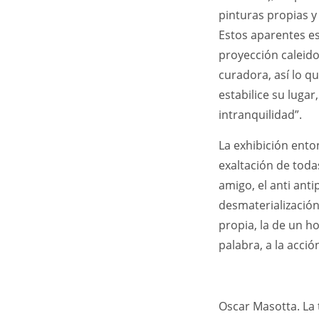
pinturas propias 
Estos aparentes es
proyección caleido
curadora, así lo q
estabilice su luga
intranquilidad”.
La exhibición ent
exaltación de todas
amigo, el anti antip
desmaterialización
propia, la de un h
palabra, a la acció
Oscar Masotta. La