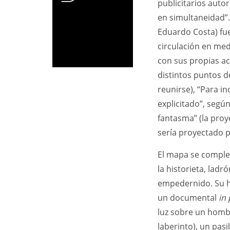
publicitarios auto
en simultaneidad”.
Eduardo Costa) fue
circulación en me
con sus propias ac
distintos puntos de
reunirse), “Para in
explicitado”, segú
fantasma” (la proy
sería proyectado po
El mapa se complet
la historieta, la
empedernido. Su hi
un documental
in
luz sobre un hombr
laberinto), un pas