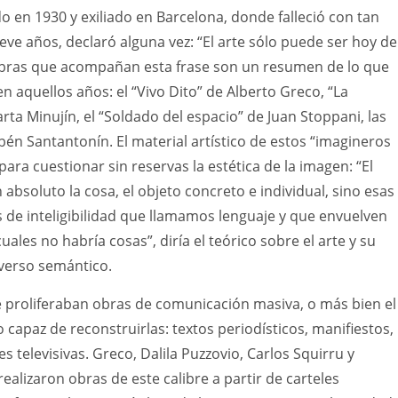
o en 1930 y exiliado en Barcelona, donde falleció con tan
eve años, declaró alguna vez: “El arte sólo puede ser hoy de
obras que acompañan esta frase son un resumen de lo que
n aquellos años: el “Vivo Dito” de Alberto Greco, “La
a Minujín, el “Soldado del espacio” de Juan Stoppani, las
én Santantonín. El material artístico de estos “imagineros
ara cuestionar sin reservas la estética de la imagen: “El
absoluto la cosa, el objeto concreto e individual, sino esas
de inteligibilidad que llamamos lenguaje y que envuelven
cuales no habría cosas”, diría el teórico sobre el arte y su
iverso semántico.
te proliferaban obras de comunicación masiva, o más bien el
 capaz de reconstruirlas: textos periodísticos, manifiestos,
s televisivas. Greco, Dalila Puzzovio, Carlos Squirru y
alizaron obras de este calibre a partir de carteles