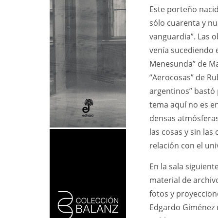
Este porteño nacid
sólo cuarenta y nu
vanguardia”. Las 
venía sucediendo e
Menesunda” de Mart
“Aerocosas” de Rub
argentinos” bastó p
tema aquí no es en 
densas atmósferas 
las cosas y sin las 
relación con el un
En la sala siguien
material de archivo
fotos y proyeccione
Edgardo Giménez re