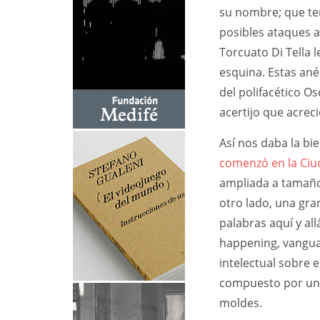
su nombre; que ten
posibles ataques a
Torcuato Di Tella l
esquina. Estas an
del polifacético O
acertijo que acrec
Así nos daba la b
comenzó en la Ciu
ampliada a tamaño 
otro lado, una gr
palabras aquí y all
happening, vangua
intelectual sobre e
compuesto por un 
moldes.