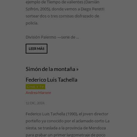
ejemplo de Tiempo de valientes (Damián
Szifrón, 2005), donde vemos a Diego Peretti
sortear dos o tres cornisas disfrazado de
policía.
División Palermo —serie de ...
LEER MÁS
Simón de la montaña »
Federico Luis Tachella
CINE Y TV
Andrea Marone
12 DIC, 2024
Federico Luis Tachella (1990), el joven director
porteño ya conocido por el aclamado corto La
siesta, se traslada a la provincia de Mendoza
para grabar un primer largometraje de poco