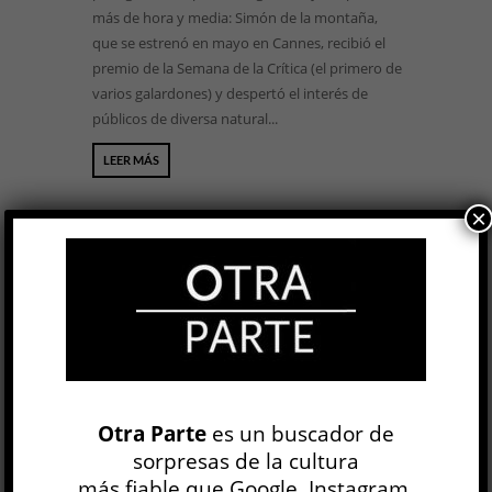
más de hora y media: Simón de la montaña,
que se estrenó en mayo en Cannes, recibió el
premio de la Semana de la Crítica (el primero de
varios galardones) y despertó el interés de
públicos de diversa natural...
LEER MÁS
×
BUSCAR
NEWSLETTER
Otra Parte
es un buscador de
sorpresas de la cultura
más fiable que Google, Instagram,