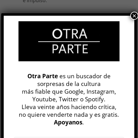
e impulso.
×
División Palermo
, guion y dirección de
Santiago Korovsky, Netflix, 2023-2025,
14 episodios.
4 DIC, 2025
Otra Parte
es un buscador de
Facebook
0
Twitter
0
sorpresas de la cultura
Google+
0
Email
0
más fiable que Google, Instagram,
Youtube, Twitter o Spotify.
Telegram
WhatsApp
Lleva veinte años haciendo crítica,
no quiere venderte nada y es gratis.
ETIQUETAS
CAPACIDADES DIFERENTES
Apoyanos
.
CORRECCIÓN POLÍTICA
DISCAPACIDAD