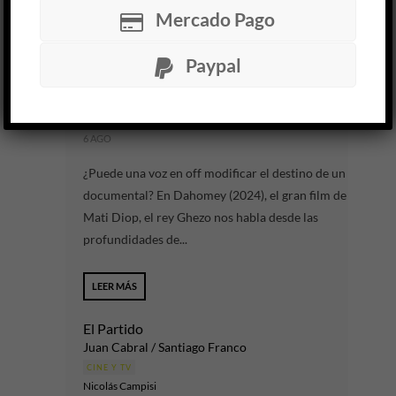
HUMOR
NETFLIX
SERIE
Mercado Pago
LS83
Paypal
Herman Szwarcbart
CINE Y TV
Patricio Pina
6 AGO
¿Puede una voz en off modificar el destino de un
documental? En Dahomey (2024), el gran film de
Mati Diop, el rey Ghezo nos habla desde las
profundidades de...
LEER MÁS
El Partido
Juan Cabral / Santiago Franco
CINE Y TV
Nicolás Campisi