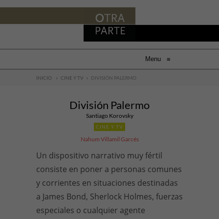
Menu
≡
INICIO
»
CINE Y TV
»
DIVISIÓN PALERMO
División Palermo
Santiago Korovsky
CINE Y TV
Nahum Villamil Garcés
Un dispositivo narrativo muy fértil
consiste en poner a personas comunes
y corrientes en situaciones destinadas
a James Bond, Sherlock Holmes, fuerzas
especiales o cualquier agente