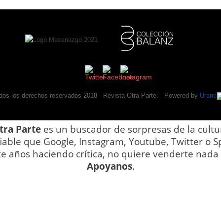
dos los derechos reservados 2018 -
Revista Otra Parte
. Powered by
Urano
tra Parte
es un buscador de sorpresas de la cultu
iable que Google, Instagram, Youtube, Twitter o Sp
te años haciendo crítica, no quiere venderte nada y
Apoyanos
.