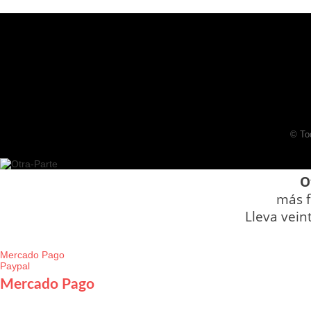
© To
O
más f
Lleva vein
Mercado Pago
Paypal
Mercado Pago