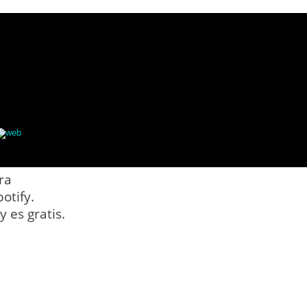
web
ra
otify.
 es gratis.