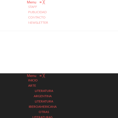
Menu
≡
╳
STAFF
PUBLICIDAD
CONTACTO
NEWSLETTER
Menu
≡
╳
INICIO
ARTE
LITERATURA
ARGENTINA
LITERATURA
IBEROAMERICANA
OTRAS
LITERATURAS