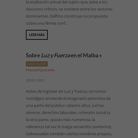
la exaltación actual del sujeto que, pese a los
discursos críticos, se sostiene entre los sectores
dominantes, Delfino construye su propuesta
sobre una férrea conf...
LEER MÁS
Sobre
Luz y Fuerza
en el Malba »
DISCUSIÓN
Manuel Quaranta
28 SEP, 2023
Antes de ingresar en Luz y Fuerza, un rumor
nostálgico enciende el imaginario peronista de
una parte del público: salarios altos, luchas
obreras, derechos laborales, cohesión social (a
la otra parte, quizás más numerosa, la
referencia tal vez le traiga recuerdos sombríos).
Sobrevuelan también ciertos nombres propios,