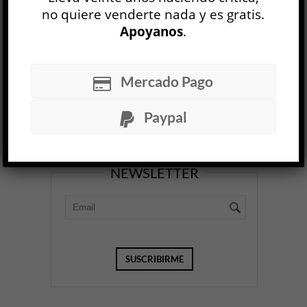
Hechas en tamaño miniatura, obligan al esp...
no quiere venderte nada y es gratis.
Apoyanos
.
LEER MÁS
Mercado Pago
BUSCAR
Paypal
NEWSLETTER