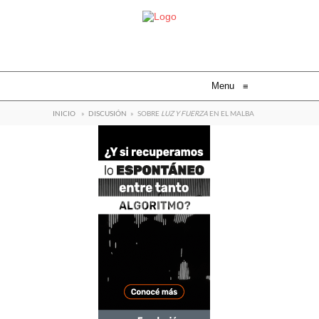
Menu
≡
INICIO
»
DISCUSIÓN
»
SOBRE
LUZ Y FUERZA
EN EL MALBA