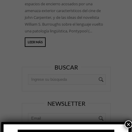
espacios de encierro acosados por una
amenaza exterior característicos del cine de
John Carpenter, y de las ideas del novelista
William S. Burroughs sobre el lenguaje vuelto
una patología lingüística, Pontypool (...
LEER MÁS
BUSCAR
NEWSLETTER
×