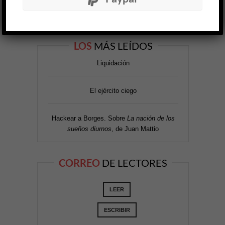
LOS
MÁS LEÍDOS
Liquidación
El ejército ciego
Hackear a Borges. Sobre
La nación de los
sueños diurnos
, de Juan Mattio
CORREO
DE LECTORES
LEER
ESCRIBIR