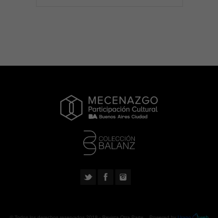
© Todos los derechos reservados 2018 -
Revista Otra Parte
. Powered by
Urano
web