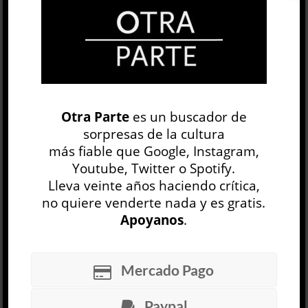
OP
EDICIÓN IMPRESA
Otra Parte
es un buscador de
sorpresas de la cultura
más fiable que Google, Instagram,
Youtube, Twitter o Spotify.
Lleva veinte años haciendo crítica,
no quiere venderte nada y es gratis.
Apoyanos
.
30 NÚMEROS
Mercado Pago
ARCHIVO
OP SEMANAL
Paypal