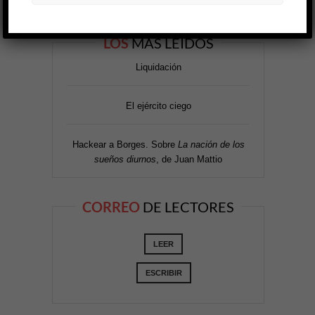
LOS
MÁS LEÍDOS
Liquidación
El ejército ciego
Hackear a Borges. Sobre
La nación de los
sueños diurnos
, de Juan Mattio
CORREO
DE LECTORES
LEER
ESCRIBIR