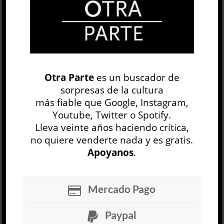
OP
EDICIÓN IMPRESA
Otra Parte
es un buscador de
sorpresas de la cultura
más fiable que Google, Instagram,
Youtube, Twitter o Spotify.
Lleva veinte años haciendo crítica,
no quiere venderte nada y es gratis.
Apoyanos
.
30 NÚMEROS
Mercado Pago
ARCHIVO
OP SEMANAL
Paypal