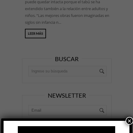
puede quedar intacta porque el tabú se ha
extendido también a la relación entre adultos y
niños. “Las mejores obras fueron imaginadas en
siglos sin infancia n...
LEER MÁS
BUSCAR
NEWSLETTER
×