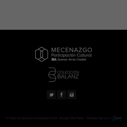
© Todos los derechos reservados 2018 -
Revista Otra Parte
. Powered by
Urano
web