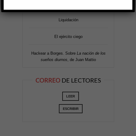
LOS
MÁS LEÍDOS
Liquidación
El ejército ciego
Hackear a Borges. Sobre
La nación de los
sueños diurnos
, de Juan Mattio
CORREO
DE LECTORES
LEER
ESCRIBIR