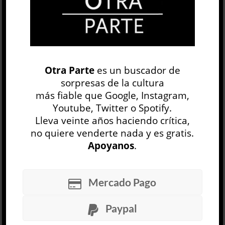
OP
EDICIÓN IMPRESA
Otra Parte
es un buscador de
sorpresas de la cultura
más fiable que Google, Instagram,
Youtube, Twitter o Spotify.
Lleva veinte años haciendo crítica,
no quiere venderte nada y es gratis.
30 NÚMEROS
Apoyanos
.
ARCHIVO
OP SEMANAL
Mercado Pago
Paypal