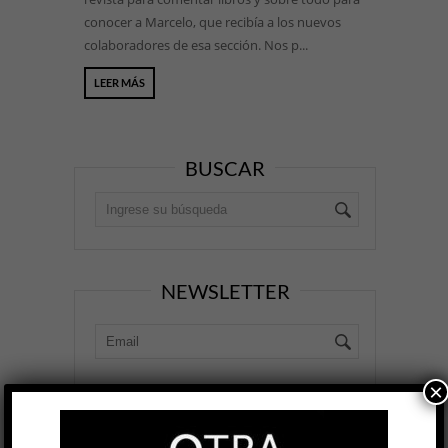
conocer a Marcelo, que recibía a los nuevos
colaboradores de esa sección. Nos p...
LEER MÁS
BUSCAR
NEWSLETTER
×