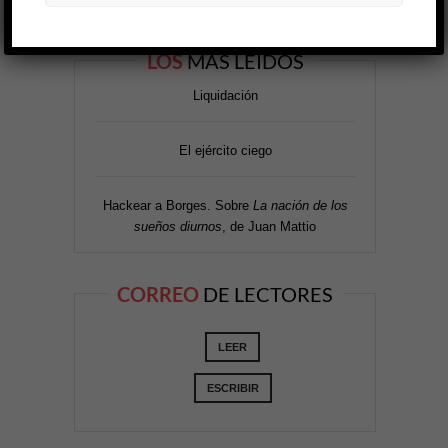
LOS
MÁS LEÍDOS
Liquidación
El ejército ciego
Hackear a Borges. Sobre
La nación de los
sueños diurnos
, de Juan Mattio
CORREO
DE LECTORES
LEER
ESCRIBIR