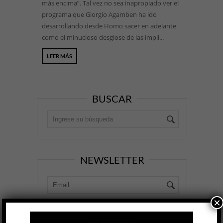
más encima”. Tal vez no sea inapropiado ver el
programa que Giorgio Agamben ha ido
desarrollando desde Homo sacer en adelante
como el minucioso desglose de las impli...
LEER MÁS
BUSCAR
NEWSLETTER
×