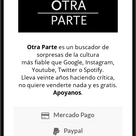
OP
EDICIÓN IMPRESA
Otra Parte
es un buscador de
sorpresas de la cultura
más fiable que Google, Instagram,
Youtube, Twitter o Spotify.
Lleva veinte años haciendo crítica,
no quiere venderte nada y es gratis.
Apoyanos
.
30 NÚMEROS
Mercado Pago
ARCHIVO
OP SEMANAL
Paypal