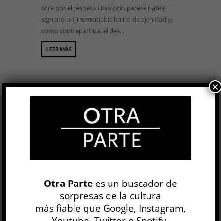
otra por el respeto ilustrado, parece haber
signado un irremediable hálito de ajenidad y,
como contrapartida, el des...
LEER MÁS
×
BUSCAR
NEWSLETTER
Otra Parte
es un buscador de
sorpresas de la cultura
más fiable que Google, Instagram,
Youtube, Twitter o Spotify.