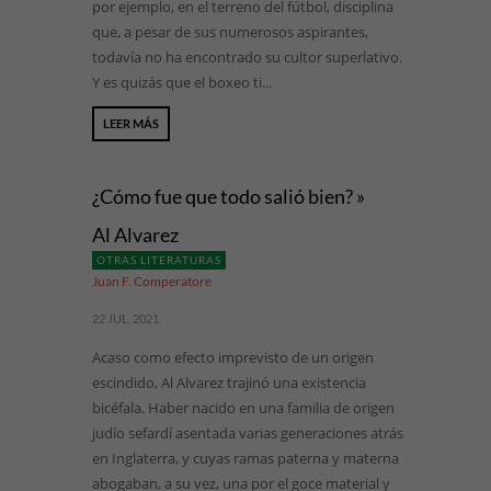
por ejemplo, en el terreno del fútbol, disciplina
que, a pesar de sus numerosos aspirantes,
todavía no ha encontrado su cultor superlativo.
Y es quizás que el boxeo ti...
LEER MÁS
¿Cómo fue que todo salió bien? »
Al Alvarez
OTRAS LITERATURAS
Juan F. Comperatore
22 JUL, 2021
Acaso como efecto imprevisto de un origen
escindido, Al Alvarez trajinó una existencia
bicéfala. Haber nacido en una familia de origen
judío sefardí asentada varias generaciones atrás
en Inglaterra, y cuyas ramas paterna y materna
abogaban, a su vez, una por el goce material y