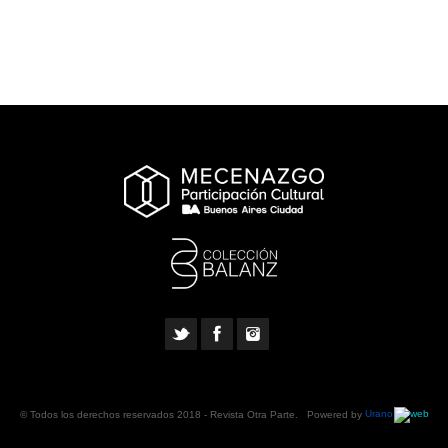
© Todos los derechos reservados 2018 -
Revista Otra Parte
. Powered by
Urano
web