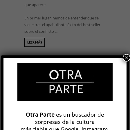
que aparece.
En primer lugar, hemos de entender que se
viene tras el apabullante éxito del best seller
sobre el conflicto ...
LEER MÁS
×
BUSCAR
NEWSLETTER
Otra Parte
es un buscador de
sorpresas de la cultura
más fiable que Google, Instagram,