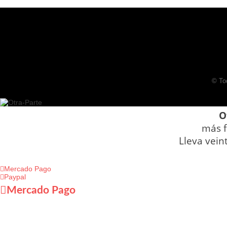
© To
O
más f
Lleva vein
Mercado Pago
Paypal
Mercado Pago