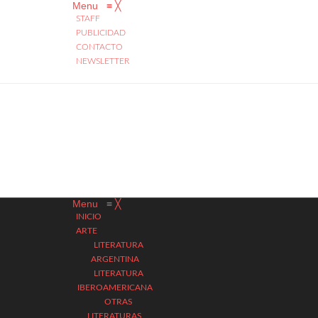
Menu
≡
╳
STAFF
PUBLICIDAD
CONTACTO
NEWSLETTER
Menu
≡
╳
INICIO
ARTE
LITERATURA
ARGENTINA
LITERATURA
IBEROAMERICANA
OTRAS
LITERATURAS