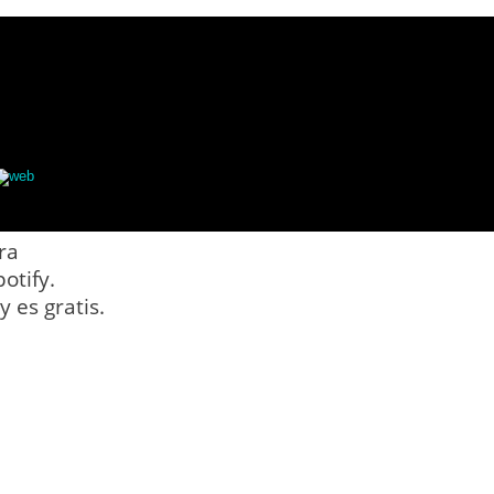
web
ra
otify.
 es gratis.