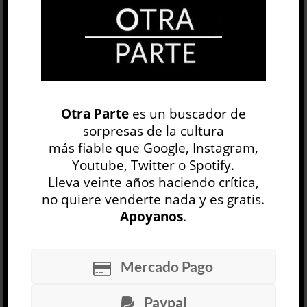
OP
EDICIÓN IMPRESA
Otra Parte
es un buscador de
sorpresas de la cultura
más fiable que Google, Instagram,
Youtube, Twitter o Spotify.
Lleva veinte años haciendo crítica,
no quiere venderte nada y es gratis.
Apoyanos
.
30 NÚMEROS
Mercado Pago
ARCHIVO
OP SEMANAL
Paypal