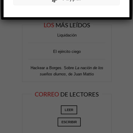
LOS
MÁS LEÍDOS
Liquidación
El ejército ciego
Hackear a Borges. Sobre
La nación de los
sueños diurnos
, de Juan Mattio
CORREO
DE LECTORES
LEER
ESCRIBIR