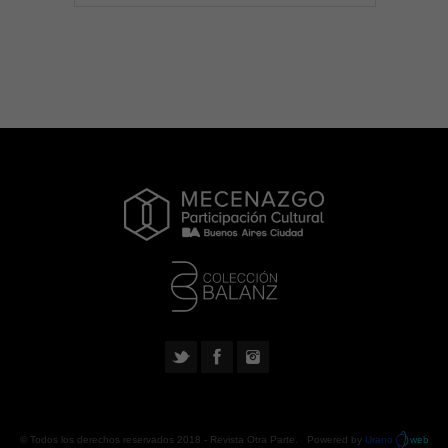
© Todos los derechos reservados 2018 -
Revista Otra Parte
. Powered by
Urano
web