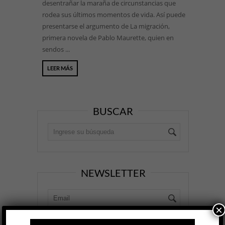
desentrañar la maraña de circunstancias que
rodea sus últimos momentos de vida. Así puede
presentarse el argumento de La migración,
primera novela de Pablo Maurette, quien en
sendos ...
LEER MÁS
BUSCAR
NEWSLETTER
×