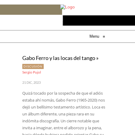
Menu
≡
Gabo Ferro y las locas del tango »
DISCUSIÓN
Sergio Pujol
21 DIC, 2023
Quizá tocado por la sospecha de que el adiós
estaba ahí nomás, Gabo Ferro (1965-2020) nos
dejó un bellísimo testamento artístico. Loca es
un álbum diferente, una pieza rara en su
indómita discografía. Un cierre notable que
invita a imaginar, entre el alborozo y la pena,
hacia dónde hubiera podido orientar Gabo su