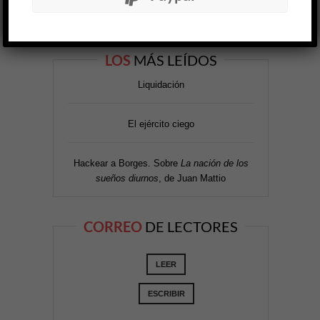
LOS
MÁS LEÍDOS
Liquidación
El ejército ciego
Hackear a Borges. Sobre
La nación de los
sueños diurnos
, de Juan Mattio
CORREO
DE LECTORES
LEER
ESCRIBIR