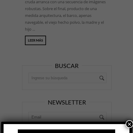
cruda arranca con una secuencia de imágenes
robustas. Sobre el final, producto de una
medida arquitectura, el barco, apenas
navegable, el viejo hecho polvo, la madre y el
hijo ...
LEER MÁS
BUSCAR
NEWSLETTER
×