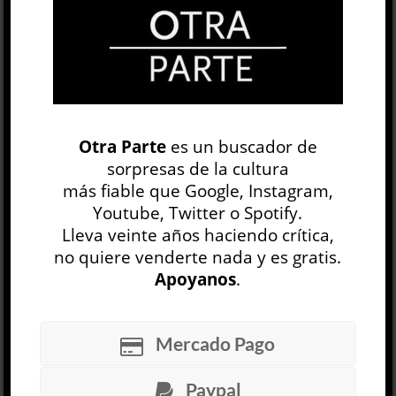
OP
EDICIÓN IMPRESA
Otra Parte
es un buscador de
sorpresas de la cultura
más fiable que Google, Instagram,
Youtube, Twitter o Spotify.
Lleva veinte años haciendo crítica,
no quiere venderte nada y es gratis.
Apoyanos
.
30 NÚMEROS
Mercado Pago
ARCHIVO
OP SEMANAL
Paypal