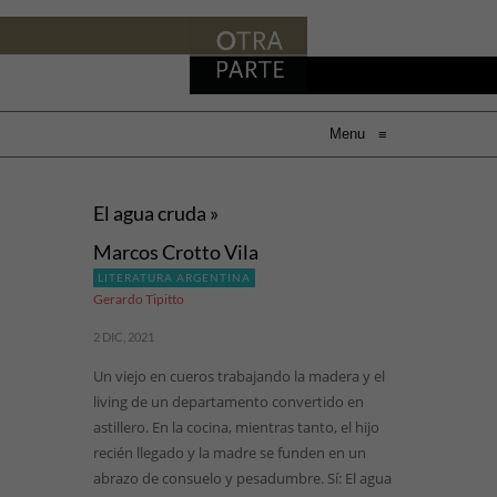
Menu
≡
El agua cruda »
Marcos Crotto Vila
LITERATURA ARGENTINA
Gerardo Tipitto
2 DIC, 2021
Un viejo en cueros trabajando la madera y el
living de un departamento convertido en
astillero. En la cocina, mientras tanto, el hijo
recién llegado y la madre se funden en un
abrazo de consuelo y pesadumbre. Sí: El agua