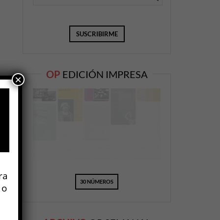
OP
EDICIÓN IMPRESA
×
ra
30 NÚMEROS
 o