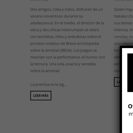
Dos amigos, Celia y Celso, disfrutan de un
Quien haya 
verano noventoso durante su
Natalia Li
adolescencia. En el medio, el director de la
sus temas: 
obra y dos chicas interrumpen el relato
infancia, el
con bicicletas, hilos y anécdotas sobre el
conciso, 
proceso creativo de Breve enciclopedia
una pieza 
sobre la amistad (BESA). Los juegos se
torno a un
mezclan con la performance, el humor con
detalle re
la ternura. Una oda, exacta y sensible,
este nuevo
sobre la amistad.
casi novele
LEER MÁS
La premisa es la sig...
LEER MÁS
O
m