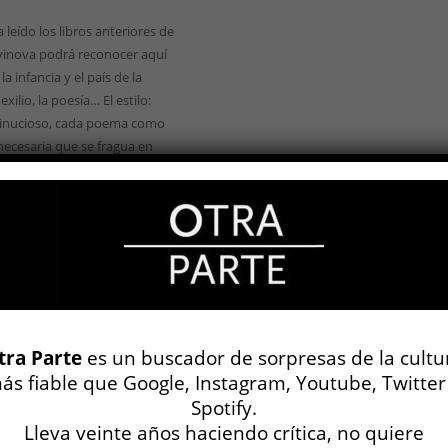
leído los libros anteriores de
tvinova podrá reconocer aquí
la infancia y el país de la
 exilio, la poesía… El estilo:
minucioso, cada poema como
necesaria que se fragua en
a figura, una imagen o un
cordados. Pero lo que distingue a
 libro es que arma una serie
sca: la poeta encontró en ...
tra Parte
es un buscador de sorpresas de la cultu
ás fiable que Google, Instagram, Youtube, Twitter
Spotify.
Lleva veinte años haciendo crítica, no quiere