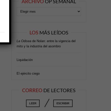
ARCHIVO
OP SEMANAL
LOS
MÁS LEÍDOS
La Odisea
de Nolan: entre la vigencia del
mito y la industria del asombro
Liquidación
El ejército ciego
CORREO
DE LECTORES
LEER
ESCRIBIR