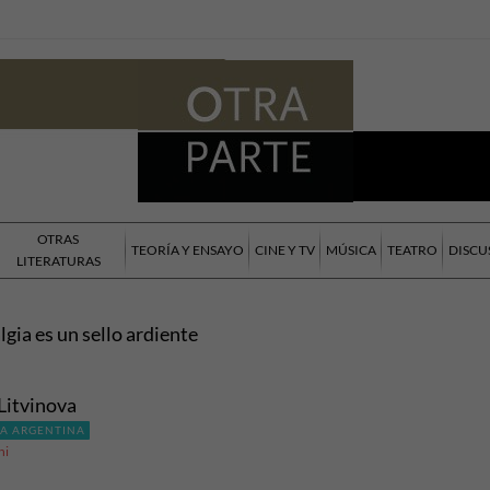
OTRAS
TEORÍA Y ENSAYO
CINE Y TV
MÚSICA
TEATRO
DISCU
LITERATURAS
lgia es un sello ardiente
Litvinova
RA ARGENTINA
ni