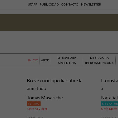
STAFF
PUBLICIDAD
CONTACTO
NEWSLETTER
LITERATURA
LITERATURA
INICIO
ARTE
ARGENTINA
IBEROAMERICANA
Breve enciclopedia sobre la
La nosta
amistad »
»
Tomás Masariche
Natalia 
TEATRO
LITERATU
Martina Vidret
Silvio Matto
28 JUL, 2022
14 ENE, 2021