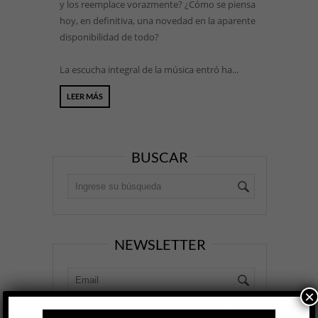
y los reemplace vorazmente? ¿Cómo se piensa
hoy, en definitiva, una novedad en la aparente
disponibilidad de todo?
La escucha integral de la música entró ha...
LEER MÁS
BUSCAR
NEWSLETTER
×