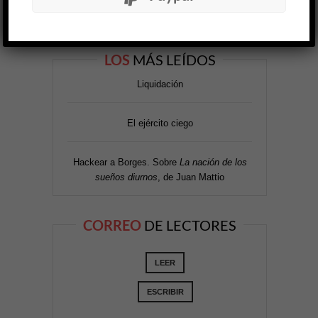
LOS
MÁS LEÍDOS
Liquidación
El ejército ciego
Hackear a Borges. Sobre
La nación de los
sueños diurnos
, de Juan Mattio
CORREO
DE LECTORES
LEER
ESCRIBIR