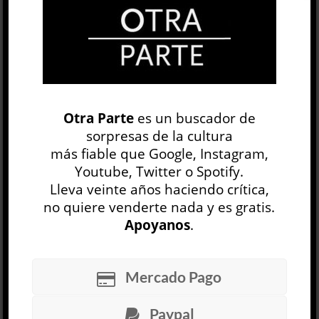
OP
EDICIÓN IMPRESA
Otra Parte
es un buscador de
sorpresas de la cultura
más fiable que Google, Instagram,
Youtube, Twitter o Spotify.
Lleva veinte años haciendo crítica,
no quiere venderte nada y es gratis.
Apoyanos
.
30 NÚMEROS
Mercado Pago
ARCHIVO
OP SEMANAL
Paypal