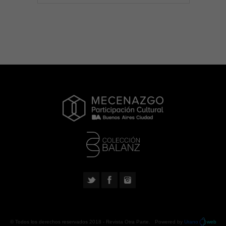
© Todos los derechos reservados 2018 -
Revista Otra Parte
. Powered by
Urano
web