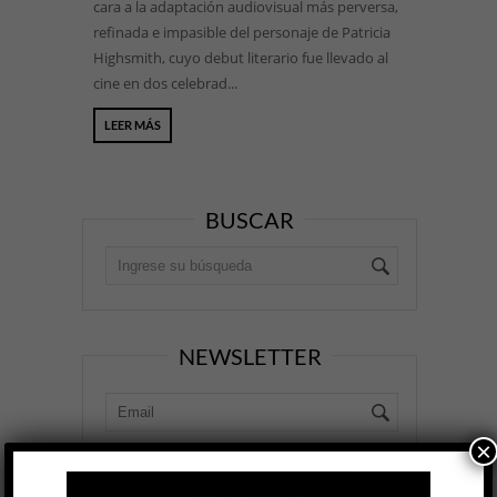
cara a la adaptación audiovisual más perversa,
refinada e impasible del personaje de Patricia
Highsmith, cuyo debut literario fue llevado al
cine en dos celebrad...
LEER MÁS
BUSCAR
NEWSLETTER
×