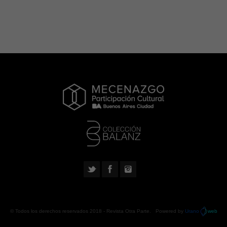
© Todos los derechos reservados 2018 -
Revista Otra Parte
. Powered by
Urano
web