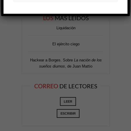
LOS
MÁS LEÍDOS
Liquidación
El ejército ciego
Hackear a Borges. Sobre
La nación de los
sueños diurnos
, de Juan Mattio
CORREO
DE LECTORES
LEER
ESCRIBIR