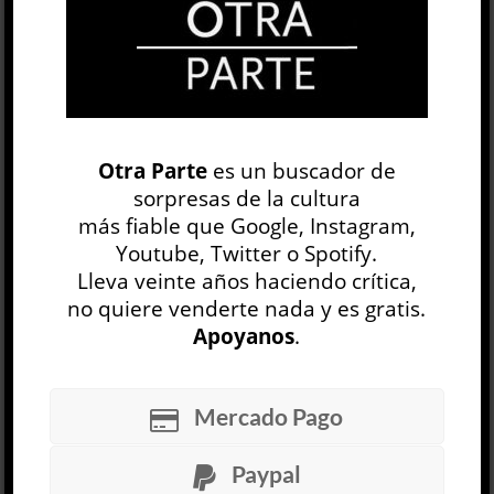
OP
EDICIÓN IMPRESA
Otra Parte
es un buscador de
sorpresas de la cultura
más fiable que Google, Instagram,
Youtube, Twitter o Spotify.
Lleva veinte años haciendo crítica,
no quiere venderte nada y es gratis.
Apoyanos
.
30 NÚMEROS
Mercado Pago
ARCHIVO
OP SEMANAL
Paypal