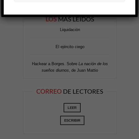
LOS
MÁS LEÍDOS
Liquidación
El ejército ciego
Hackear a Borges. Sobre
La nación de los
sueños diurnos
, de Juan Mattio
CORREO
DE LECTORES
LEER
ESCRIBIR