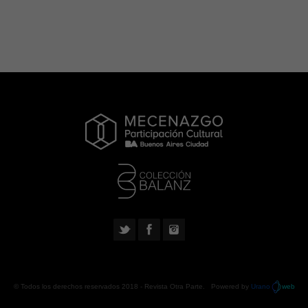
© Todos los derechos reservados 2018 -
Revista Otra Parte
. Powered by
Urano
web