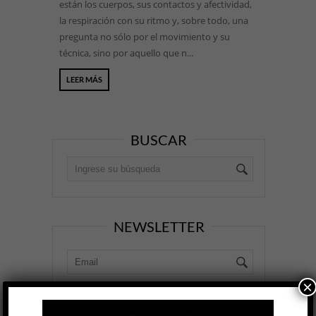
están los cuerpos, sus contactos y afectividad,
la respiración con su ritmo y, sobre todo, una
pregunta no sólo por el movimiento y su
técnica, sino por aquello que n...
LEER MÁS
BUSCAR
NEWSLETTER
×