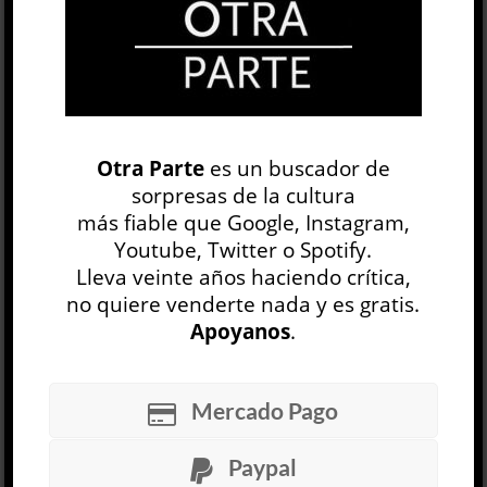
OP
EDICIÓN IMPRESA
Otra Parte
es un buscador de
sorpresas de la cultura
más fiable que Google, Instagram,
Youtube, Twitter o Spotify.
Lleva veinte años haciendo crítica,
no quiere venderte nada y es gratis.
Apoyanos
.
30 NÚMEROS
Mercado Pago
ARCHIVO
OP SEMANAL
Paypal