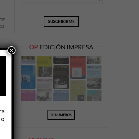
eron
los
OP
EDICIÓN IMPRESA
o
×
de
un
las
ra
30 NÚMEROS
 o