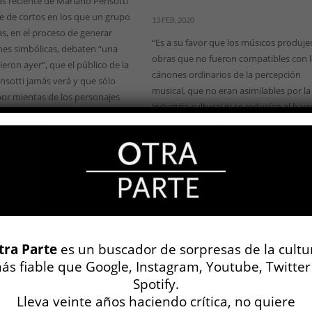
s reciente de Mariano Pensotti
ie de cortos en los que un grupo
13 FEB, 2020
s, en el proceso de generar
“Es a su favor que los músicos produj
es simbólicas, debaten “una
obras que no fueron compatibles con 
eron ayer”, que el público de la
cánones ordinarios de la percepción
nsotti jamás verá y que sólo
musical, que no eran asimilables por la
or mientas de los personajes
industria cultural ni se reducían al barr
fue público). Estos personajes
artificial y convencional del consumo 
 otros, un actor de una
masas; que no estaban animadas por 
e que ocurrió en el ...
mimetismo mortificante con las fórmu
de la aceptación acrítica. Y al salvar su
honor, probablemente salvaron...
LEER MÁS
tra Parte
es un buscador de sorpresas de la cultu
ás fiable que Google, Instagram, Youtube, Twitter
Spotify.
Lleva veinte años haciendo crítica, no quiere