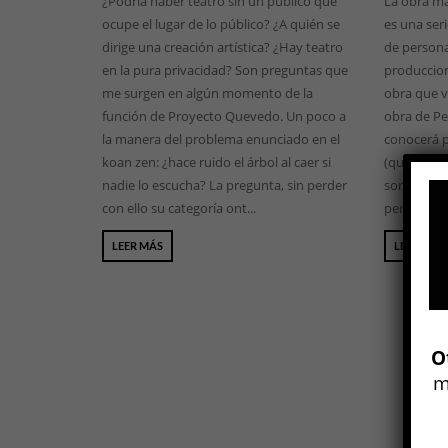
¿Podría haber teatro sin un público que
La obra má
ocupe el lugar de lo público? ¿A quién se
es una ser
dirige una creación artística? ¿Hay teatro
de persona
en la pura privacidad? Son preguntas que
produccion
me surgen en algún momento de la
obra que vi
función de Proyecto Quevedo. Un poco a
obra de Pe
la manera del problema enunciado en el
conocerá p
koan zen: ¿hace ruido el árbol al caer si
(que ayer 
nadie lo escucha? La pregunta, sin perder
son, entre
con ello su categoría ont...
performanc
LEER MÁS
LEER MÁS
O
m