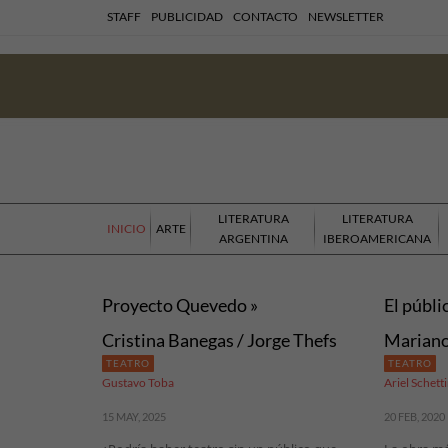
STAFF
PUBLICIDAD
CONTACTO
NEWSLETTER
LITERATURA
LITERATURA
INICIO
ARTE
ARGENTINA
IBEROAMERICANA
Proyecto Quevedo »
El públi
Cristina Banegas / Jorge Thefs
Mariano
TEATRO
TEATRO
Gustavo Toba
Ariel Schetti
15 MAY, 2025
20 FEB, 2020