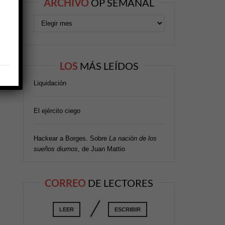
ARCHIVO
OP SEMANAL
LOS
MÁS LEÍDOS
Liquidación
El ejército ciego
Hackear a Borges. Sobre
La nación de los
sueños diurnos
, de Juan Mattio
CORREO
DE LECTORES
LEER
ESCRIBIR