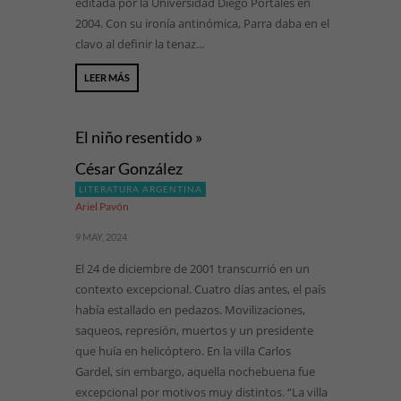
editada por la Universidad Diego Portales en
2004. Con su ironía antinómica, Parra daba en el
clavo al definir la tenaz...
LEER MÁS
El niño resentido »
César González
LITERATURA ARGENTINA
Ariel Pavón
9 MAY, 2024
El 24 de diciembre de 2001 transcurrió en un
contexto excepcional. Cuatro días antes, el país
había estallado en pedazos. Movilizaciones,
saqueos, represión, muertos y un presidente
que huía en helicóptero. En la villa Carlos
Gardel, sin embargo, aquella nochebuena fue
excepcional por motivos muy distintos. “La villa