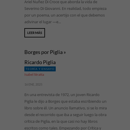
Ariel Nuñez Di Croce que aborda la vida de
Severino Di Giovanni. En realidad, todo empieza
por un poema, un acertijo con el que debemos
adivinar el lugar —e...
LEER MÁS
Borges por Piglia »
Ricardo Piglia
TEORÍA Y ENSAYO
Isabel Stratta
16 ENE, 2025
En una entrevista de 1972, un joven Ricardo
Piglia le dijo a Borges que estaba escribiendo un
libro sobre él. Un anuncio llamativo, si se lo mira
desde el recorrido que iba a seguir luego la obra
crítica de Piglia, en la que casi no hay libros
escritos como tales. Empezando por Crítica y