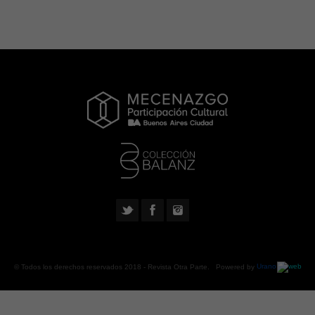
© Todos los derechos reservados 2018 -
Revista Otra Parte
. Powered by
Urano
web