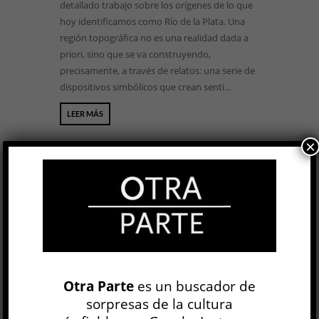
detallado trabajo sobre los orígenes de lo que
hoy identificamos como Río de la Plata. Una
región topográfica no es una realidad dada a
priori, sino que se va construyendo,
precisamente, a través de relatos: una serie de
dispositivos simbólicos que crean senti...
LEER MÁS
×
BUSCAR
NEWSLETTER
Otra Parte
es un buscador de
sorpresas de la cultura