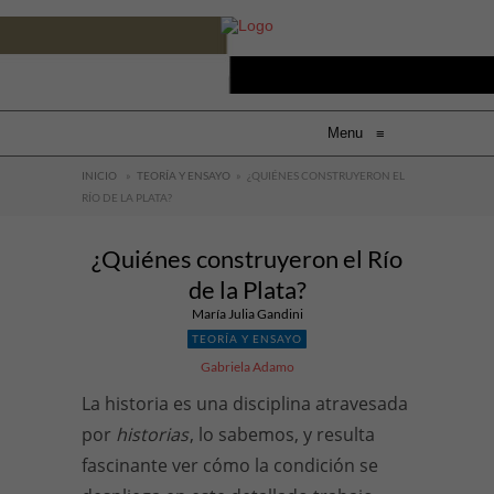
Menu
≡
INICIO
»
TEORÍA Y ENSAYO
»
¿QUIÉNES CONSTRUYERON EL
RÍO DE LA PLATA?
¿Quiénes construyeron el Río
de la Plata?
María Julia Gandini
TEORÍA Y ENSAYO
Gabriela Adamo
La historia es una disciplina atravesada
por
historias
, lo sabemos, y resulta
fascinante ver cómo la condición se