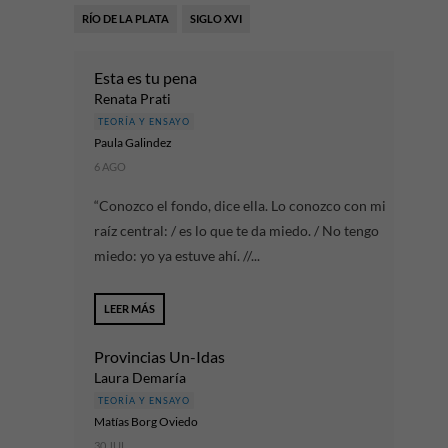
RÍO DE LA PLATA
SIGLO XVI
Esta es tu pena
Renata Prati
TEORÍA Y ENSAYO
Paula Gal​i​ndez
6 AGO
“Conozco el fondo, dice ella. Lo conozco con mi
raíz central: / es lo que te da miedo. / No tengo
miedo: yo ya estuve ahí. //...
LEER MÁS
Provincias Un-Idas
Laura Demaría
TEORÍA Y ENSAYO
Matías Borg Oviedo
30 JUL