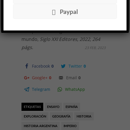
María Julia Gandini
,
¿Quiénes
Paypal
construyeron el Río de la Plata?
Exploradores y conquistadores
europeos en el lugar donde se acaba el
mundo,
Siglo XXI Editores, 2022, 264
págs.
23 FEB, 2023
Facebook
0
Twitter
0
Google+
0
Email
0
Telegram
WhatsApp
ETIQUETAS
ENSAYO
ESPAÑA
EXPLORACIÓN
GEOGRAFÍA
HISTORIA
HISTORIA ARGENTINA
IMPERIO