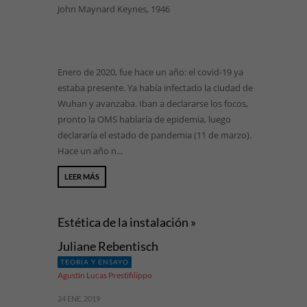
John Maynard Keynes, 1946
Enero de 2020, fue hace un año: el covid-19 ya
estaba presente. Ya había infectado la ciudad de
Wuhan y avanzaba. Iban a declararse los focos,
pronto la OMS hablaría de epidemia, luego
declararía el estado de pandemia (11 de marzo).
Hace un año n...
LEER MÁS
Estética de la instalación »
Juliane Rebentisch
TEORÍA Y ENSAYO
Agustín Lucas Prestifilippo
24 ENE, 2019