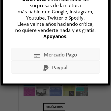
NEWSLETTER
sorpresas de la cultura
más fiable que Google, Instagram,
Youtube, Twitter o Spotify.
Lleva veinte años haciendo crítica,
no quiere venderte nada y es gratis.
Apoyanos
.
OP
EDICIÓN IMPRESA
Mercado Pago
Paypal
30 NÚMEROS