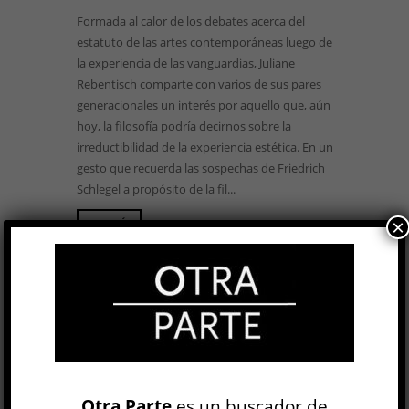
Formada al calor de los debates acerca del
estatuto de las artes contemporáneas luego de
la experiencia de las vanguardias, Juliane
Rebentisch comparte con varios de sus pares
generacionales un interés por aquello que, aún
hoy, la filosofía podría decirnos sobre la
irreductibilidad de la experiencia estética. En un
gesto que recuerda las sospechas de Friedrich
Schlegel a propósito de la fil...
×
LEER MÁS
BUSCAR
Otra Parte
es un buscador de