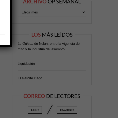
ARCHIVO
OP SEMANAL
LOS
MÁS LEÍDOS
La Odisea
de Nolan: entre la vigencia del
mito y la industria del asombro
Liquidación
El ejército ciego
CORREO
DE LECTORES
LEER
ESCRIBIR