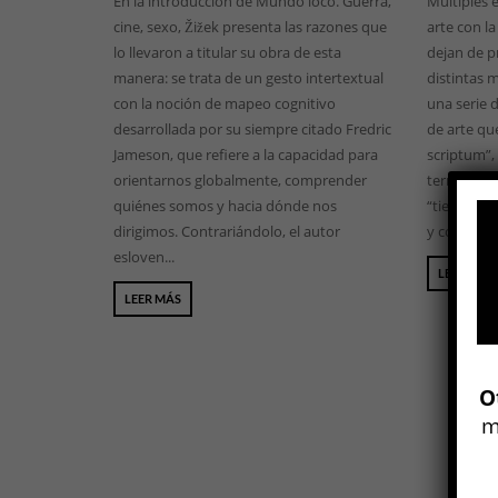
En la introducción de Mundo loco. Guerra,
Múltiples e
cine, sexo, Žižek presenta las razones que
arte con la
lo llevaron a titular su obra de esta
dejan de p
manera: se trata de un gesto intertextual
distintas 
con la noción de mapeo cognitivo
una serie 
desarrollada por su siempre citado Fredric
de arte qu
Jameson, que refiere a la capacidad para
scriptum”,
orientarnos globalmente, comprender
terminó an
quiénes somos y hacia dónde nos
“tiempo en
dirigimos. Contrariándolo, el autor
y confinami
esloven...
LEER MÁS
LEER MÁS
O
m