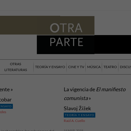
OTRAS
TEORÍA Y ENSAYO
CINE Y TV
MÚSICA
TEATRO
DISCU
LITERATURAS
ente »
La vigencia de
El manifiesto
comunista
»
scobar
 ENSAYO
Slavoj Žižek
edes
TEORÍA Y ENSAYO
Raúl A. Cuello
14 MAR, 2019