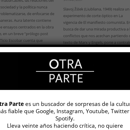
 inabarcables, las relaciones del
 sociedad y la política nunca
Slavoj Žižek (Liubliana, 1949) realiza un
roblematizarse, de enfocarse de
experimento de corte óptico en La
maneras. Aura latente contiene
vigencia de El manifiesto comunista. E
de ensayos centrados en la obra
busca de dar una mirada productiva a 
e, en un breve “prólogo post
conflictos que nos acechan partiendo 
 Ticio Escobar cuenta que
texto de Marx y Engels, pone a contral
tes de la pandemia, durante el
un objeto para que este se retroilumin
 suspenso” de las cuarentenas
así genere contrastes, siluetas, formas,
entos. Es ...
acentuándolas o deformándolas. Si
tomamos la historia misma como
evaluad...
LEER MÁS
tra Parte
es un buscador de sorpresas de la cultu
ás fiable que Google, Instagram, Youtube, Twitter
Spotify.
Lleva veinte años haciendo crítica, no quiere