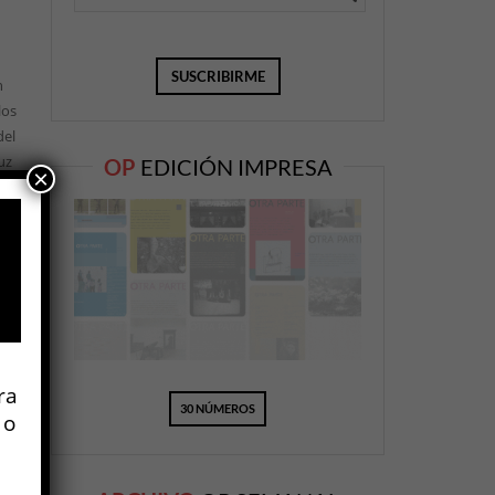
n
los
del
uz
OP
EDICIÓN IMPRESA
×
e y
ra
30 NÚMEROS
 o