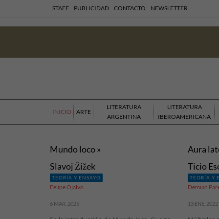
STAFF
PUBLICIDAD
CONTACTO
NEWSLETTER
LITERATURA
LITERATURA
INICIO
ARTE
ARGENTINA
IBEROAMERICANA
Mundo loco »
Aura lat
Slavoj Žižek
Ticio E
TEORÍA Y ENSAYO
TEORÍA Y
Felipe Ojalvo
Demian Par
6 MAR, 2025
13 ENE, 2022