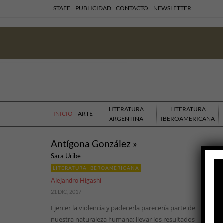
STAFF
PUBLICIDAD
CONTACTO
NEWSLETTER
LITERATURA
LITERATURA
INICIO
ARTE
ARGENTINA
IBEROAMERICANA
Antígona González »
Sara Uribe
LITERATURA IBEROAMERICANA
Alejandro Higashi
21 DIC, 2017
Ejercer la violencia y padecerla parecería parte de
nuestra naturaleza humana; llevar los resultados