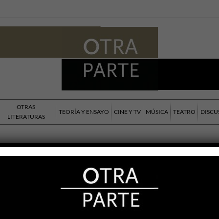
OTRAS
TEORÍA Y ENSAYO
CINE Y TV
MÚSICA
TEATRO
DISCU
LITERATURAS