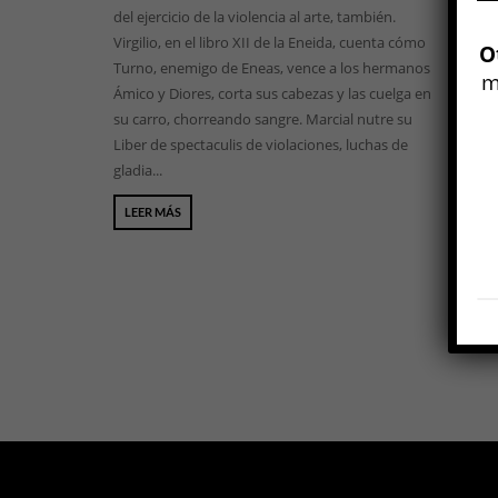
del ejercicio de la violencia al arte, también.
Virgilio, en el libro XII de la Eneida, cuenta cómo
O
Turno, enemigo de Eneas, vence a los hermanos
m
Ámico y Diores, corta sus cabezas y las cuelga en
su carro, chorreando sangre. Marcial nutre su
Liber de spectaculis de violaciones, luchas de
gladia...
LEER MÁS