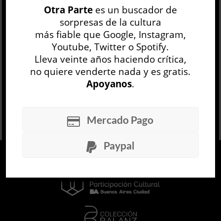
Otra Parte
es un buscador de
pasó del sonido crudo y disruptivo del indie de
sorpresas de la cultura
los noventa a la composic...
más fiable que Google, Instagram,
LEER MÁS
Youtube, Twitter o Spotify.
Lleva veinte años haciendo crítica,
no quiere venderte nada y es gratis.
Apoyanos
.
Mercado Pago
Paypal