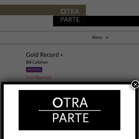
Menu
≡
Gold Record »
Bill Callahan
MÚSICA
Juan Rapacioli
×
10 SEP, 2020
Durante casi veinte años, Bill Callahan
(Maryland, 1966) se presentó bajo el nombre de
Smog, un proyecto muy personal que nació de
la distorsión lo-fi y se fue transformando en un
cuerpo de canciones íntimas donde el amor
ocupa el lugar de la dificultad y, muchas veces,
de la tortura. En la evolución de Smog, Callahan