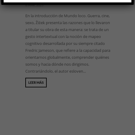
6 MAR, 2025
En la introducción de Mundo loco. Guerra, cine,
sexo, Žižek presenta las razones que lo llevaron
a titular su obra de esta manera: se trata de un
gesto intertextual con la noción de mapeo
cognitivo desarrollada por su siempre citado
Fredric Jameson, que refiere a la capacidad para
orientarnos globalmente, comprender quiénes
somos y hacia dónde nos dirigimos.
Contrariándolo, el autor esloven...
LEER MÁS