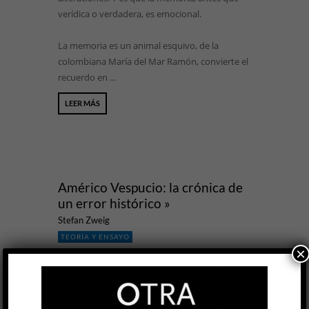
verídica o verdadera, es emocional.
La memoria es un animal esquivo, de la
colombiana María del Mar Ramón, convierte el
recuerdo en ...
LEER MÁS
Américo Vespucio: la crónica de
un error histórico »
Stefan Zweig
TEORÍA Y ENSAYO
×
Felipe Ojalvo
24 JUL, 2025
Existen historias sobre la historia de algunos