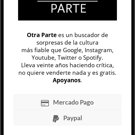
acontecimientos, pero pocas historias cuentan
cómo se reproduce un arsenal de
equivocaciones que, con el paso del tiempo, se
vuelven Historia. Parece un juego de palabras,
pero también es un resumen lúdico de este
Otra Parte
es un buscador de
libro de Stefan Zweig. La narración de Américo
sorpresas de la cultura
Vespucio: la crónica de un error histórico tiene
más fiable que Google, Instagram,
una estructura capitular que progres...
Youtube, Twitter o Spotify.
LEER MÁS
Lleva veinte años haciendo crítica,
no quiere venderte nada y es gratis.
Apoyanos
.
Mercado Pago
Mundo loco »
Paypal
Slavoj Žižek
TEORÍA Y ENSAYO
Felipe Ojalvo