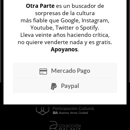
Otra Parte
es un buscador de
líneas por día, y la idea rectora del autor —el
sorpresas de la cultura
único miembro norteamericano d...
más fiable que Google, Instagram,
LEER MÁS
Youtube, Twitter o Spotify.
Lleva veinte años haciendo crítica,
no quiere venderte nada y es gratis.
Apoyanos
.
Mercado Pago
Paypal