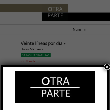
Menu
≡
Veinte líneas por día »
Harry Mathews
OTRAS LITERATURAS
Kit Maude
×
20 AGO, 2015
Hasta hace unos días, una muy buena
exposición de León Ferrari en el Museo de Arte
Moderno de Buenos Aires ofrecía varias
respuestas posibles a la pregunta “¿Que
significa una línea?”. La pregunta me parece
también válida en el contexto presente porque,
si bien el libro de Harry Mathews se titula Veinte