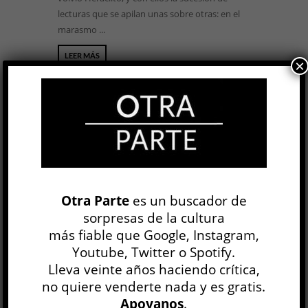
lecturas que se apilan unas sobre otras: en el
marasmo ...
LEER MÁS
×
En el cuerpo una voz »
Otra Parte
es un buscador de
Maximiliano Barrientos
sorpresas de la cultura
LITERATURA IBEROAMERICANA
más fiable que Google, Instagram,
Manuel Crespo
Youtube, Twitter o Spotify.
28 JUN, 2018
Lleva veinte años haciendo crítica,
Las primeras páginas no dan respiro. Dos
no quiere venderte nada y es gratis.
hermanos escapan de un general desquiciado
Apoyanos
.