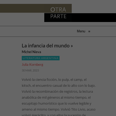
Menu
≡
La infancia del mundo »
Michel Nieva
LITERATURA ARGENTINA
Julia Kornberg
30 MAR, 2023
Volvió la ciencia ficción, lo pulp, el camp, el
kitsch, el encuentro casual de lo alto con lo bajo.
Volvió la recombinación de registros, la lectura
anabólica de mil géneros al mismo tiempo, el
escupitajo humorístico que lo vuelve legible y
ameno al mismo tiempo. Volvió Tito Livio, acaso
volvió Heráclito, y con ellos la sucesión de