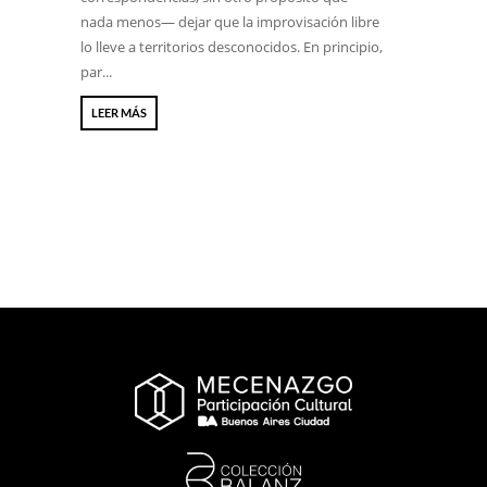
nada menos— dejar que la improvisación libre
lo lleve a territorios desconocidos. En principio,
par...
LEER MÁS