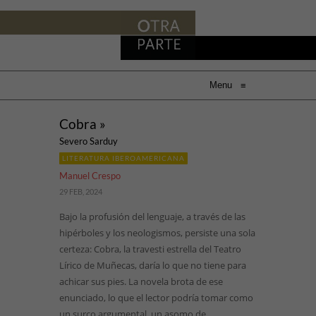
Menu
≡
Cobra »
Severo Sarduy
LITERATURA IBEROAMERICANA
Manuel Crespo
29 FEB, 2024
Bajo la profusión del lenguaje, a través de las
hipérboles y los neologismos, persiste una sola
certeza: Cobra, la travesti estrella del Teatro
Lírico de Muñecas, daría lo que no tiene para
achicar sus pies. La novela brota de ese
enunciado, lo que el lector podría tomar como
un surco argumental, un asomo de