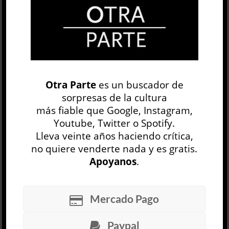
Las paredes de la galería conservan huellas
materiales de su pasado. Como si se tratara de
un estrato geológico,...
LEER MÁS
Otra Parte
es un buscador de
Liquidación
sorpresas de la cultura
Alfredo Dufour
más fiable que Google, Instagram,
ARTE
Youtube, Twitter o Spotify.
Manuel Quaranta
Lleva veinte años haciendo crítica,
30 JUL
no quiere venderte nada y es gratis.
Apoyanos
.
Cuentan que a los doce años Steven Spielberg
fue a visitar a John Ford para pedirle consejo
sobre cómo convertirse en director de cine. El
Mercado Pago
viejo maestro,...
Paypal
LEER MÁS