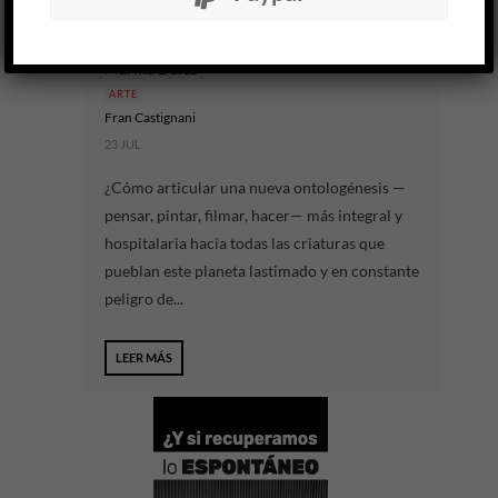
Ontogenia plantihumana
Marina Daiez
ARTE
Fran Castignani
23 JUL
¿Cómo articular una nueva ontologénesis —
pensar, pintar, filmar, hacer— más integral y
hospitalaria hacia todas las criaturas que
pueblan este planeta lastimado y en constante
peligro de...
LEER MÁS