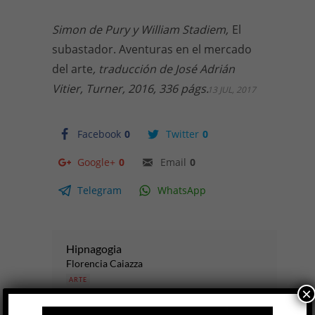
Simon de Pury y William Stadiem,
El
subastador. Aventuras en el mercado
del arte
, traducción de José Adrián
Vitier, Turner, 2016, 336 págs.
13 JUL, 2017
Facebook
0
Twitter
0
Google+
0
Email
0
Telegram
WhatsApp
Hipnagogia
Florencia Caiazza
ARTE
×
Mami Goda
6 AGO