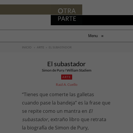
Menu
≡
INICIO
»
ARTE
»
EL SUBASTADOR
El subastador
Simon de Pury / William Stadiem
ARTE
Raúl A. Cuello
“Tienes que comerte las galletas
cuando pase la bandeja” es la frase que
se repite como un mantra en
El
subastador
, extraño libro que retrata
la biografía de Simon de Pury,