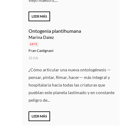
viejo maestro,...
LEER MÁS
Ontogenia plantihumana
Marina Daiez
ARTE
Fran Castignani
23 JUL
¿Cómo articular una nueva ontologénesis —
pensar, pintar, filmar, hacer— más integral y
hospitalaria hacia todas las criaturas que
pueblan este planeta lastimado y en constante
peligro de...
LEER MÁS