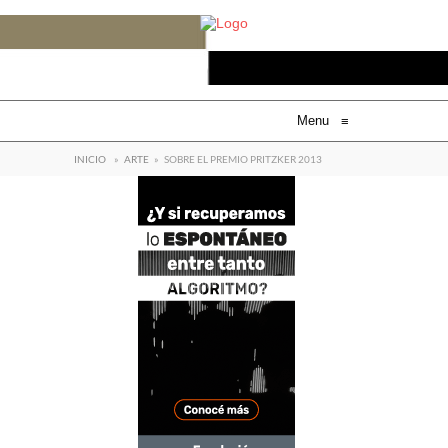
Menu
≡
INICIO
»
ARTE
»
SOBRE EL PREMIO PRITZKER 2013