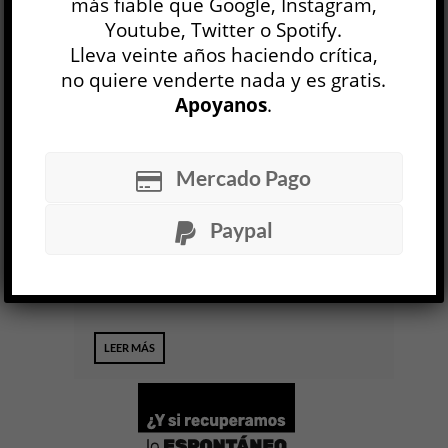
más fiable que Google, Instagram,
Youtube, Twitter o Spotify.
LEER MÁS
Lleva veinte años haciendo crítica,
no quiere venderte nada y es gratis.
Manuel Antín, escritor de imágenes
Apoyanos
.
Mariángeles Fernández / Diego Sabanés
CINE Y TV
Joaquín Montico Dipaúl
Mercado Pago
9 JUL
Mariángeles Fernández y Diego Sabanés
Paypal
compusieron este libro sobre “los procesos que
dieron forma” a las películas de Manuel Antín a
partir de conversaciones grabadas entre 2016...
LEER MÁS