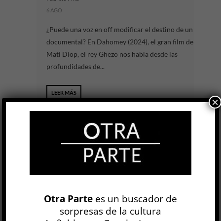
6 AGO
¿Puede una voz en off modificar el destino de un
documental? En Dahomey (2024), el gran film de
Mati Diop, el rey Ghezo nos habla desde las
profundidades de...
LEER MÁS
×
El Partido
Juan Cabral / Santiago Franco
CINE Y TV
Nicolás Campisi
23 JUL
Hay partidos de fútbol que nunca terminan de
jugarse. El más célebre de todos, el que
Otra Parte
es un buscador de
disputaron Argentina e Inglaterra el 22 de junio
sorpresas de la cultura
de 1986 en...