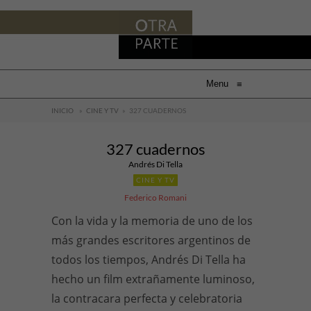
Menu
≡
INICIO
»
CINE Y TV
»
327 CUADERNOS
327 cuadernos
Andrés Di Tella
CINE Y TV
Federico Romani
Con la vida y la memoria de uno de los
más grandes escritores argentinos de
todos los tiempos, Andrés Di Tella ha
hecho un film extrañamente luminoso,
la contracara perfecta y celebratoria