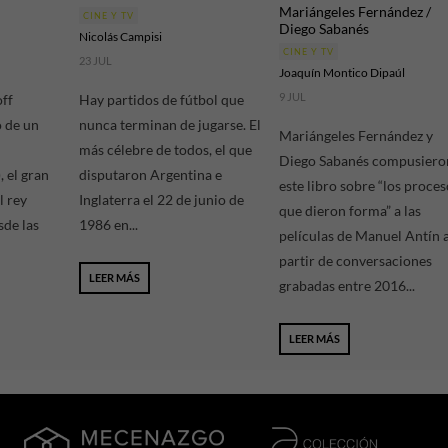
Mariángeles Fernández /
CINE Y TV
Diego Sabanés
Nicolás Campisi
CINE Y TV
23 JUL
Joaquín Montico Dipaúl
9 JUL
off
Hay partidos de fútbol que
o de un
nunca terminan de jugarse. El
Mariángeles Fernández y
más célebre de todos, el que
Diego Sabanés compusiero
 el gran
disputaron Argentina e
este libro sobre “los proces
l rey
Inglaterra el 22 de junio de
que dieron forma” a las
sde las
1986 en...
películas de Manuel Antín 
partir de conversaciones
LEER MÁS
grabadas entre 2016...
LEER MÁS