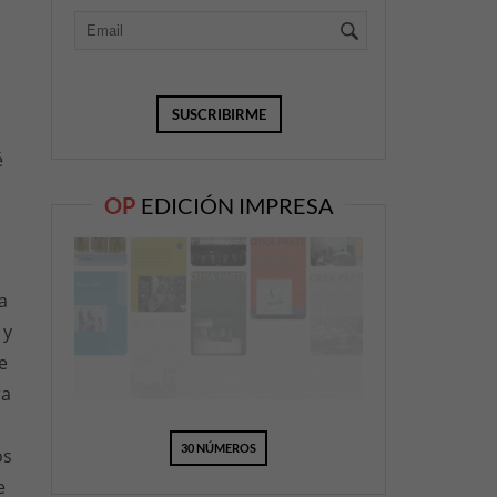
é
OP
EDICIÓN IMPRESA
a
 y
e
ra
30 NÚMEROS
os
e