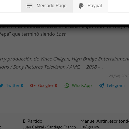
ias. En ese sentido, él supo hace un par de años que la quin
Mercado Pago
Paypal
egunda mitad se verá en Estados Unidos desde mediados 
ima, y eso le permitió un ajuste fino de las distintas líneas
cisión más que sabia: sería una lástima que todo concluyer
 Pepa” que terminó siendo
Lost
.
ón y producción de Vince Gilligan, High Bridge Entertainmen
ions / Sony Pictures Television / AMC, 2008 – .
20 JUN, 201
Twitter
0
Google+
0
WhatsApp
Telegram
El Partido
Manuel Antín, escritor d
imágenes
t
Juan Cabral / Santiago Franco