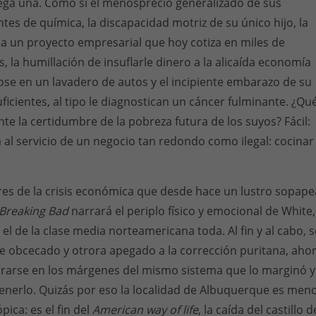
ega una. Como si el menosprecio generalizado de sus
es de química, la discapacidad motriz de su único hijo, la
 a un proyecto empresarial que hoy cotiza en miles de
, la humillación de insuflarle dinero a la alicaída economía
se en un lavadero de autos y el incipiente embarazo de su
ficientes, al tipo le diagnostican un cáncer fulminante. ¿Qu
nte la certidumbre de la pobreza futura de los suyos? Fácil:
 al servicio de un negocio tan redondo como ilegal: cocinar
res de la crisis económica que desde hace un lustro sopape
Breaking Bad
narrará el periplo físico y emocional de White,
 el de la clase media norteamericana toda. Al fin y al cabo, s
e obcecado y otrora apegado a la corrección puritana, aho
rarse en los márgenes del mismo sistema que lo marginó y
enerlo. Quizás por eso la localidad de Albuquerque es men
pica: es el fin del
American way of life
, la caída del castillo d