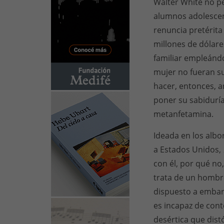
Walter White no p
alumnos adolescent
renuncia pretérita
millones de dólares
familiar empleándo
mujer no fueran su
hacer, entonces, a
poner su sabiduría
metanfetamina.
Ideada en los albo
a Estados Unidos,
con él, por qué no,
trata de un hombr
dispuesto a embar
es incapaz de cont
desértica que distó