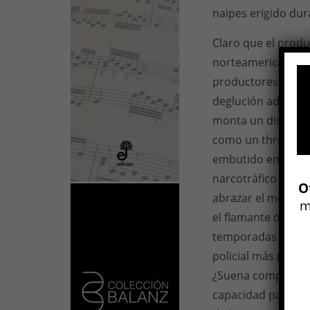
naipes erigido dur
Claro que el produ
norteamericano clá
productores– omite
deglución adictiva 
monta un dispositi
como un thriller m
embutido en un co
narcotráfico y su 
O
abrazar el melodr
m
el flamante oficio
temporadas y Walt
policial más puro 
¿Suena complejo? L
capacidad para ma