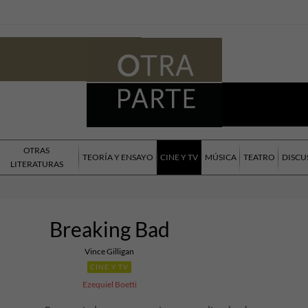
OTRAS
TEORÍA Y ENSAYO
CINE Y TV
MÚSICA
TEATRO
DISCU
LITERATURAS
Breaking Bad
Vince Gilligan
CINE Y TV
Ezequiel Boetti