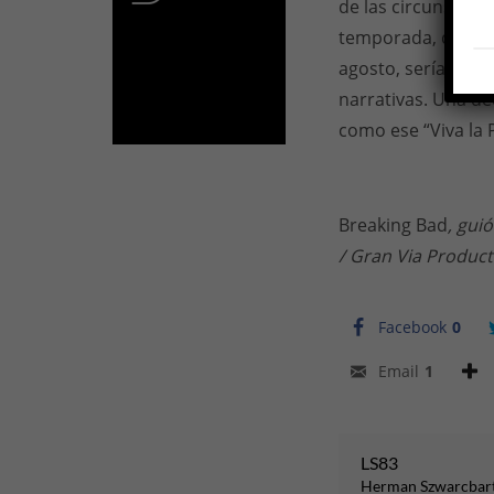
de las circunstanc
temporada, cuya s
agosto, sería la últ
narrativas. Una de
como ese “Viva la
Breaking Bad
, gui
/ Gran Via Product
Facebook
0
Email
1
LS83
Herman Szwarcbar