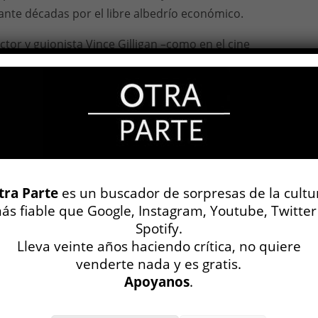
ante décadas por el libre albedrío económico.
ctor y guionista Vince Gilligan –como en el cine
sico, las series son menos de los directores que de sus
 cualquier atisbo temporal y político que amenice la
de la serie. Al contrario, el ex colaborador de
The X-Files
vo de relojería envidiable, que inicialmente podría pensars
ecanizado en el éxito o no de ese hombre ordinario
ntexto para él extraordinario y desconocido como es el
argot pletórico de códigos ajenos, pero que no duda en
tra Parte
es un buscador de sorpresas de la cultu
ama sobre el resquebrajamiento de las bases familiares que
ás fiable que Google, Instagram, Youtube, Twitter
 y la enfermedad generan y, a medida que avanzan las
Spotify.
er se encuentre peligrosamente cómodo en su oficio, en u
Lleva veinte años haciendo crítica, no quiere
venderte nada y es gratis.
y duro.
Apoyanos
.
o es, pero el gran mérito de Gilligan es su extraordinaria
ntener una coherencia interna a fuerza del control absolut