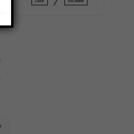
ta
LEER
ESCRIBIR
de
a
t
3
e