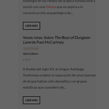
sumergió en los relatos de la épica fundacional y
volvió con una
Odisea
que no aspira a la
reconstrucción arqueológica de...
LEER MÁS
Voces rotas. Sobre
The Boys of Dungeon
Lane
de Paul McCartney
DISCUSIÓN
Abel Gilbert
6 AGO
A finales del siglo XV, el shōgun Ashikaga
Yoshimasa ordenó la reparación de unos tazones
de té que habían sido devueltos con grapas
metálicas que consideró de...
LEER MÁS