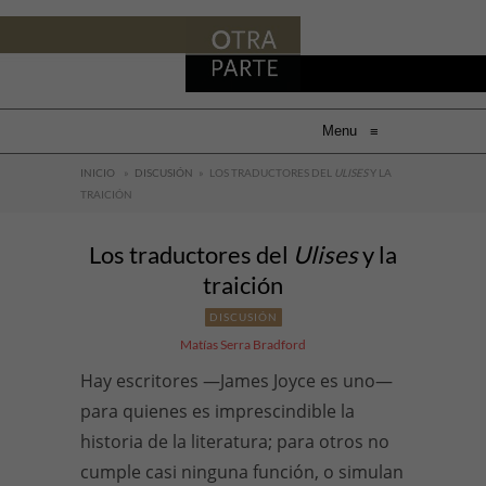
Menu
≡
INICIO
»
DISCUSIÓN
»
LOS TRADUCTORES DEL
ULISES
Y LA
TRAICIÓN
Los traductores del
Ulises
y la
traición
DISCUSIÓN
Matías Serra Bradford
Hay escritores —James Joyce es uno—
para quienes es imprescindible la
historia de la literatura; para otros no
cumple casi ninguna función, o simulan