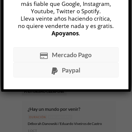
más fiable que Google, Instagram,
1 OCT, 2015
Youtube, Twitter o Spotify.
Lleva veinte años haciendo crítica,
Facebook
0
Twitter
0
no quiere venderte nada y es gratis.
Apoyanos
.
Google+
0
Email
0
Telegram
WhatsApp
Mercado Pago
ETIQUETAS
ACELERACIONISMO
Paypal
BENJAMIN NOYS
CAPITALISMO
DURACIÓN
FILOSOFÍA
PENSAMIENTO
PHUTURISMO CIBERPUNK
¿Hay un mundo por venir?
DURACIÓN
PENSAMIENTO
Déborah Danowski / Eduardo Viveiros de Castro
1 OCT