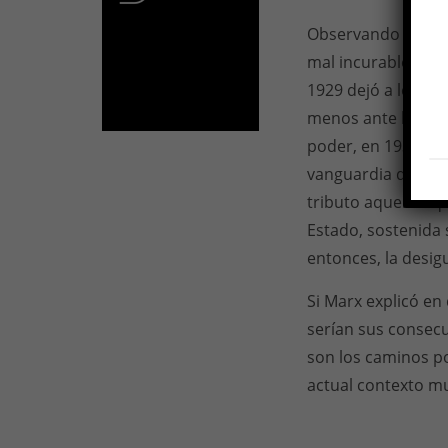
Observando a Euro
mal incurable, Est
1929 dejó a los ric
menos ante la opin
poder, en 1933, ap
vanguardia de la l
tributo aquellos q
Estado, sostenida 
entonces, la desi
Si Marx explicó en
serían sus consecu
son los caminos p
actual contexto mu