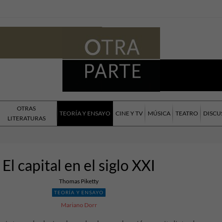
OTRAS
TEORÍA Y ENSAYO
CINE Y TV
MÚSICA
TEATRO
DISCU
LITERATURAS
El capital en el siglo XXI
Thomas Piketty
TEORÍA Y ENSAYO
Mariano Dorr