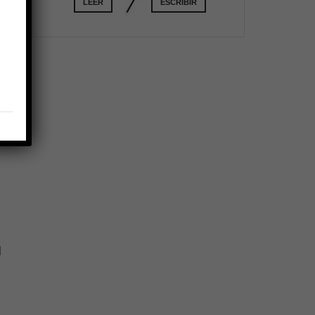
LEER
ESCRIBIR
e
l