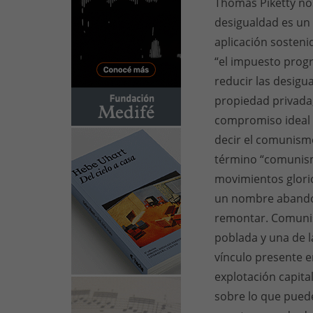
Thomas Piketty nos
desigualdad es un
aplicación sosteni
“el impuesto progr
reducir las desigu
propiedad privada,
compromiso ideal en
decir el comunism
término “comunis
movimientos glori
un nombre abandon
remontar. Comunis
poblada y una de l
vínculo presente e
explotación capita
sobre lo que puede 