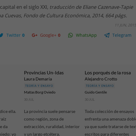
 capital en el siglo XXI
, traducción de Eliane Cazenave-Tapie
na Cuevas, Fondo de Cultura Económica, 2014, 664 págs.
11 JUN, 201
Twitter
0
Google+
0
WhatsApp
Telegram
Provincias Un-Idas
Los porqués de la rosa
Laura Demaría
Alejandro Crotto
TEORÍA Y ENSAYO
TEORÍA Y ENSAYO
Matías Borg Oviedo
Guido Gentile
30 JUL
30 JUL
ice ella.
La provincia suele pensarse
Toda colección de ensayos
raíz
como región, zona de
enfrenta una amenaza dobl
te da
extracción, ruralidad, interior
ya que suele tratarse de tex
miedo: yo
y un largo etcétera.
escritos para diferentes