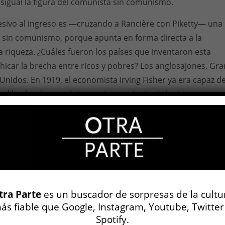
igual la figura del comunista sin comunismo.
esivo al ingreso es —cruzando a Rancière con Piketty— una
sin comunismo, porque apunta en forma directa a la
la riqueza. ¿Cuáles fueron los países que inventaron esta
icar la brecha entre ricos y pobres? Los anglosajones, Gra
Unidos. En 1919, el economista Irving Fisher ya era capaz d
s el hecho de que el cincuenta por ciento de la riqueza
uviera en manos del dos por ciento del total de la
as que dos tercios de la población no poseían absolutamen
crática distribución de la riqueza —pensaba Fisher— podrí
s Unidos al desastre en que se había convertido la vieja
or la guerra y la miseria. Si leyendo a Proust podemos
 de las escandalosas desigualdades que dominaron a la
e comienzos del siglo pasado, Piketty recomienda la lectu
tra Parte
es un buscador de sorpresas de la cultu
ás fiable que Google, Instagram, Youtube, Twitter
e Honoré de Balzac para entender la terrible realidad social
Spotify.
a Europa durante el largo siglo XIX.