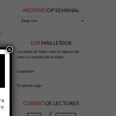
ARCHIVO
OP SEMANAL
n
e
LOS
MÁS LEÍDOS
×
La Odisea
de Nolan: entre la vigencia del
mito y la industria del asombro
te
a
Liquidación
El ejército ciego
ra
ra
CORREO
DE LECTORES
 o