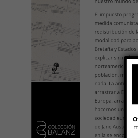
nuestro mundo des
El impuesto progr
medida comunista 
redistribución de 
modalidad para ach
Bretaña y Estados 
explicar sin rodeo
norteamericana est
población, mientr
nada. La antidemo
arrastrar a Estado
Europa, arrasada p
hacernos una idea
sociedad europea d
O
m
de Jane Austen y d
en la se encontrab