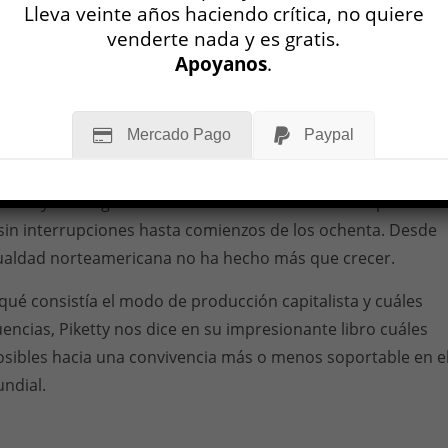
Lleva veinte años haciendo crítica, no quiere
pa con la enfermiza fobia de quien teme infectarse de un
venderte nada y es gratis.
Apoyanos
.
ados Unidos no supo sin embargo evitar la crisis. El crack de
os en el lugar de los culpables de la miseria general —al
ión pública—, y cuando Franklin D. Roosevelt asume el
Mercado Pago
Paypal
lica el impuesto progresivo al ingreso, colocándose a la
ucha contra la desigualdad social. Que pagasen un abultado
ue mayores ingresos obtenían se convirtió en una política d
sin interrupciones hasta comienzos de los ochenta. Desde
gualdad norteamericana no ha hecho más que crecer.
 qué consistía el modo de producción capitalista y cuáles
encias, Piketty nos dice en su impresionante libro cuáles
osibles hacia una convivencia más o menos soportable en e
ndial.