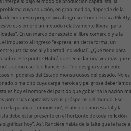
 interpela: bajo el modo de producción capitalista, la
 problema cuya solución, en gran medida, depende de la
da del impuesto progresivo al ingreso. Como explica Piketty,
esivo es siempre un método relativamente liberal para
aldades”. En un marco de respeto al libre comercio y a la
 el impuesto al ingreso “expresa, en cierta forma, un
tre justicia social y libertad individual”. ¿Qué tiene para
o sobre este punto? Habrá que recordar una vez más que e
mo”—como escribió Rancière— “no designa solamente
osos ni poderes del Estado monstruosos del pasado. No es
ado o maldito cuya carga heroica y peligrosa deberíamos
ta es hoy el nombre del partido que gobierna la nación m
as potencias capitalistas más prósperas del mundo. Ese
ntre la palabra ʻcomunismoʼ, el absolutismo estatal y la
lista debe estar presente en el horizonte de toda reflexión
significar hoy”. Así, Rancière habla de la falta que le hace a