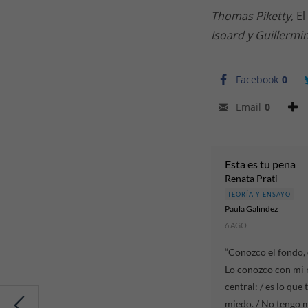
Thomas Piketty,
El
Isoard y Guillermi
Facebook
0
Email
0
Esta es tu pena
Renata Prati
TEORÍA Y ENSAYO
Paula Gal​i​ndez
6 AGO
“Conozco el fondo, d
Lo conozco con mi 
central: / es lo que 
miedo. / No tengo 