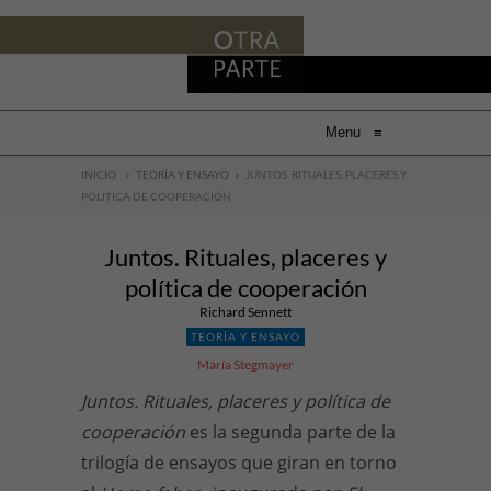
Menu
≡
INICIO
»
TEORÍA Y ENSAYO
»
JUNTOS. RITUALES, PLACERES Y
POLÍTICA DE COOPERACIÓN
Juntos. Rituales, placeres y
política de cooperación
Richard Sennett
TEORÍA Y ENSAYO
María Stegmayer
Juntos. Rituales, placeres y política de
cooperación
es la segunda parte de la
trilogía de ensayos que giran en torno