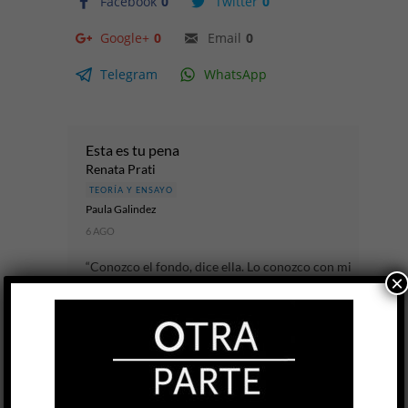
Facebook
0
Twitter
0
Google+
0
Email
0
Telegram
WhatsApp
Esta es tu pena
Renata Prati
TEORÍA Y ENSAYO
Paula Gal​i​ndez
6 AGO
“Conozco el fondo, dice ella. Lo conozco con mi
×
raíz central: / es lo que te da miedo. / No tengo
miedo: yo ya estuve ahí. //...
LEER MÁS
Provincias Un-Idas