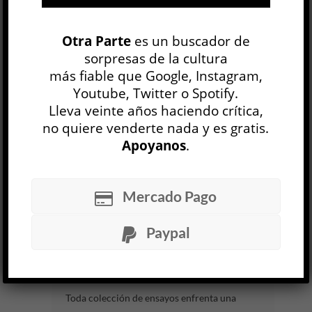
Laura Demaría
TEORÍA Y ENSAYO
Otra Parte
es un buscador de
Matías Borg Oviedo
sorpresas de la cultura
30 JUL
más fiable que Google, Instagram,
La provincia suele pensarse como región, zona
Youtube, Twitter o Spotify.
de extracción, ruralidad, interior y un largo
Lleva veinte años haciendo crítica,
etcétera.
Provincias Un-Idas
propone, desde el
no quiere venderte nada y es gratis.
título, reclamar la palabra para leer el...
Apoyanos
.
LEER MÁS
Mercado Pago
Los porqués de la rosa
Alejandro Crotto
Paypal
TEORÍA Y ENSAYO
Guido Gentile
30 JUL
Toda colección de ensayos enfrenta una